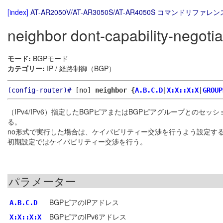
[index]
AT-AR2050V/AT-AR3050S/AT-AR4050S コマンドリファレンス
neighbor dont-capability-negotia
モード:
BGPモード
カテゴリー:
IP / 経路制御（BGP）
(config-router)#
[no]
neighbor {
A.B.C.D
|
X:X::X:X
|
GROUP
（IPv4/IPv6）指定したBGPピアまたはBGPピアグループと
る。
no形式で実行した場合は、ケイパビリティー交渉を行うよう設定す
初期設定ではケイパビリティー交渉を行う。
パラメーター
BGPピアのIPアドレス
A.B.C.D
BGPピアのIPv6アドレス
X:X::X:X