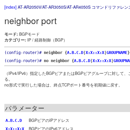
[index]
AT-AR2050V/AT-AR3050S/AT-AR4050S コマンドリファレンス
neighbor port
モード:
BGPモード
カテゴリー:
IP / 経路制御（BGP）
(config-router)#
neighbor {
A.B.C.D
|
X:X::X:X
|
GROUPNAME
(config-router)#
no neighbor {
A.B.C.D
|
X:X::X:X
|
GROUPNA
（IPv4/IPv6）指定したBGPピアまたはBGPピアグループに対
る。
no形式で実行した場合は、終点TCPポート番号を初期値に戻す。
パラメーター
BGPピアのIPアドレス
A.B.C.D
BGPピアのIPv6アドレス
X:X::X:X