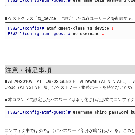
FSW241(config-atmf-guest)#
username zein password qw
■ ゲストクラス「tq_device」に設定した既存ユーザー名を削除する
FSW241(config)#
atmf guest-class tq_device
 ↓
FSW241(config-atmf-guest)#
no username
 ↓
注意・補足事項
■ AT-AR2010V、AT-TQ6702 GEN2-R、vFirewall（AT-NFV-APL）
Cloud（AT-VST-VRT版）はゲストノード接続ポートを持てない
■ 本コマンドで設定したパスワードは暗号化された形式でコンフィ
FSW241(config-atmf-guest)#
username shiro password k
コンフィグ中では次のようにパスワード部分が暗号化される。このと