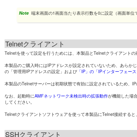
Note
端末画面の1画面当たり表示行数を0に設定（画面単位
Telnetクライアント
Telnetを使って設定を行うためには、本製品とTelnetクライア
本製品のご購入時にはIPアドレスが設定されていないため、あらか
の「管理用IPアドレスの設定」および
「IP」の「IPインターフェース
本製品のTelnetサーバーは初期状態で有効に設定されているため、I
なお、起動時に
AMFネットワーク未検出時の拡張動作
が機能した場合
してください。
Telnetクライアントソフトウェアを使って本製品にTelnet接続す
SSHクライアント