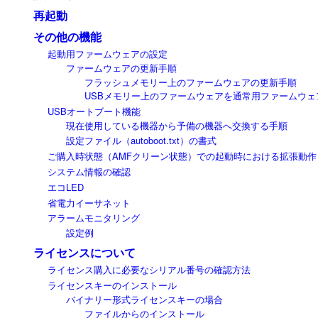
再起動
その他の機能
起動用ファームウェアの設定
ファームウェアの更新手順
フラッシュメモリー上のファームウェアの更新手順
USBメモリー上のファームウェアを通常用ファームウェ
USBオートブート機能
現在使用している機器から予備の機器へ交換する手順
設定ファイル（autoboot.txt）の書式
ご購入時状態（AMFクリーン状態）での起動時における拡張動作
システム情報の確認
エコLED
省電力イーサネット
アラームモニタリング
設定例
ライセンスについて
ライセンス購入に必要なシリアル番号の確認方法
ライセンスキーのインストール
バイナリー形式ライセンスキーの場合
ファイルからのインストール