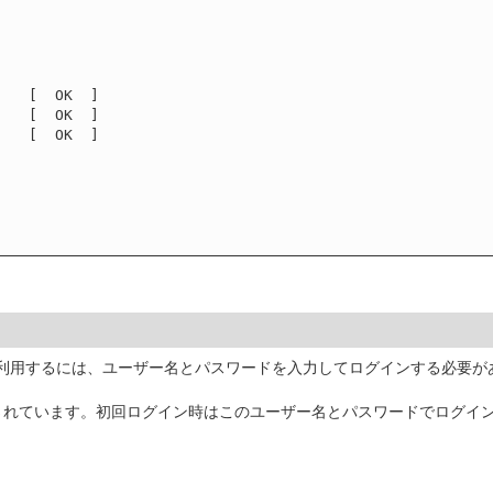
   [  OK  ]

   [  OK  ]

   [  OK  ]

を利用するには、ユーザー名とパスワードを入力してログインする必要
されています。初回ログイン時はこのユーザー名とパスワードでログイ