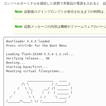
コンソールターミナルを接続した状態で本製品の電源を入れると、
Note
起動後ログインプロンプトが表示されるまでの時間は
Note
起動メッセージの内容は機種やファームウェアのバー
Bootloader X.X.X loaded

Press <Ctrl+B> for the Boot Menu

Loading flash:IE340-5.5.4-1.2.rel...

Verifying release... OK

Booting...

Starting base/first...                               
Mounting virtual filesystems...                      
           ______________   ____ 

        /\ \            / /______\

      /   \ \_      __/ /| ______ |

    /      \ |     |  /  | ______ |           

  /         \ \   / /     \ ____ /

/______/\____\ \/ /____________/
