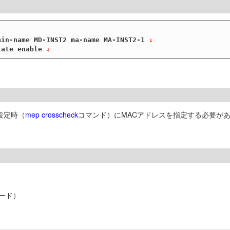
ain-name MD-INST2 ma-name MA-INST2-1
 ↓
tate enable
 ↓
設定時（
mep crosscheck
コマンド）にMACアドレスを指定する必要が