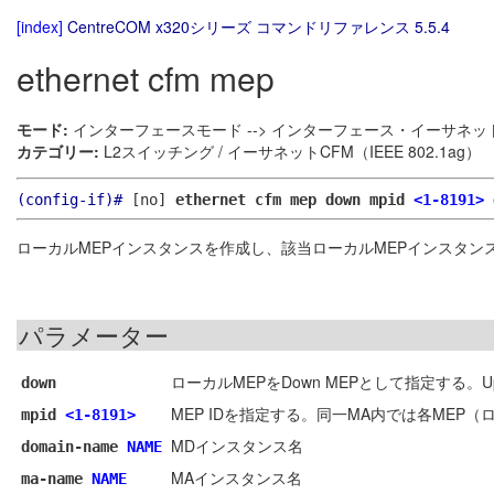
[index]
CentreCOM x320シリーズ コマンドリファレンス 5.5.4
ethernet cfm mep
モード:
インターフェースモード --> インターフェース・イーサネット
カテゴリー:
L2スイッチング / イーサネットCFM（IEEE 802.1ag）
(config-if)#
[no]
ethernet cfm mep down mpid
<1-8191>
ローカルMEPインスタンスを作成し、該当ローカルMEPインスタン
パラメーター
ローカルMEPをDown MEPとして指定する。U
down
MEP IDを指定する。同一MA内では各ME
mpid
<1-8191>
MDインスタンス名
domain-name
NAME
MAインスタンス名
ma-name
NAME