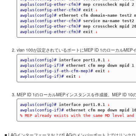
awplus(config-ether-cfm)#
mep crosscheck mpid 2
awplus(config-ether-cfm)#
exit
 ↓
awplus(config)#
ethernet cfm domain-name test2 
awplus(config-ether-cfm)#
service ma-name test2
awplus(config-ether-cfm)#
mep crosscheck mpid 2
awplus(config-ether-cfm)#
exit
 ↓
vlan 100が設定されているポートにMEP ID 1のローカルM
awplus(config)#
interface port1.0.1
 ↓
awplus(config-if)#
ethernet cfm mep down mpid 1
awplus(config-if-eth-cfm-mep)#
exit
 ↓
awplus(config-if)#
exit
 ↓
MEP ID 1のローカルMEPインスタンスを作成後、MEP ID
awplus(config)#
interface port1.0.1
 ↓
awplus(config-if)#
ethernet cfm mep down mpid 1
% MEP already exists with the same MD level and
■ LAGインターフェースおよびLAGのメンバーポート上ではリンク