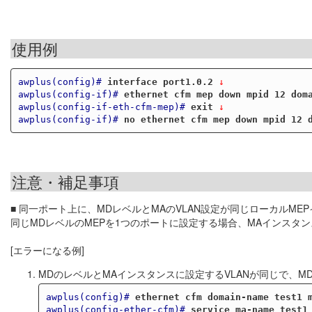
使用例
awplus(config)#
interface port1.0.2
 ↓
awplus(config-if)#
ethernet cfm mep down mpid 12 dom
awplus(config-if-eth-cfm-mep)#
exit
 ↓
awplus(config-if)#
no ethernet cfm mep down mpid 12 
注意・補足事項
■ 同一ポート上に、MDレベルとMAのVLAN設定が同じローカルM
同じMDレベルのMEPを1つのポートに設定する場合、MAインスタン
[エラーになる例]
MDのレベルとMAインスタンスに設定するVLANが同じで、
awplus(config)#
ethernet cfm domain-name test1 
awplus(config-ether-cfm)#
service ma-name test1