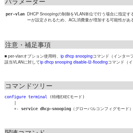
パラメーター
DHCP Snoopingの制御をVLAN単位で行う場合に指定
per-vlan
ーが設定されるため、ACL消費量が増加する可能性があ
注意・補足事項
■ per-vlanオプション使用時、
ip dhcp snooping
コマンド（インターフェ
該当VLANに対して
ip dhcp snooping disable-l2-flooding
コマンド（イ
コマンドツリー
configure terminal
 (特権EXECモード)

    |

    +- 
service dhcp-snooping
関連コマンド