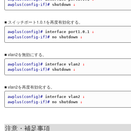
awplus(config-if)#
shutdown
 ↓
■ スイッチポート1.0.1を再度有効化する。
awplus(config)#
interface port1.0.1
 ↓
awplus(config-if)#
no shutdown
 ↓
■ vlan2を無効にする。
awplus(config)#
interface vlan2
 ↓
awplus(config-if)#
shutdown
 ↓
■ vlan2を再度有効化する。
awplus(config)#
interface vlan2
 ↓
awplus(config-if)#
no shutdown
 ↓
注意・補足事項