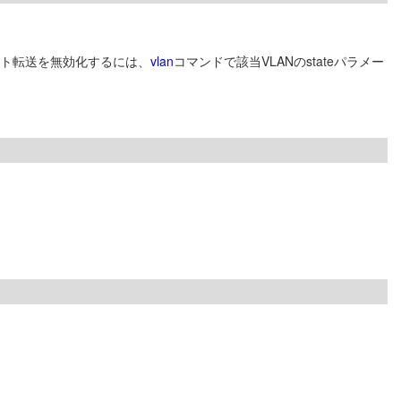
ット転送を無効化するには、
vlan
コマンドで該当VLANのstateパラメー