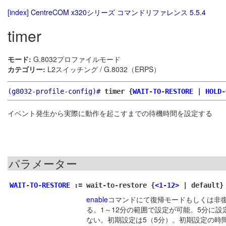
[index]
CentreCOM x320シリーズ コマンドリファレンス 5.5.4
timer
モード:
G.8032プロファイルモード
カテゴリー:
L2スイッチング / G.8032（ERPS）
(g8032-profile-config)#
timer {
WAIT
-
TO
-
RESTORE
|
HOLD
-
イベント発生から実際に動作を起こすまでの待機時間を設定する
パラメーター
WAIT
-
TO
-
RESTORE
:=
wait-to-restore {
<1-12>
| default}
enable
コマンドにて復帰モードもしくは非
る。1～12分の範囲で設定が可能。5分に
ない。初期設定は5（5分）。初期設定の時間に