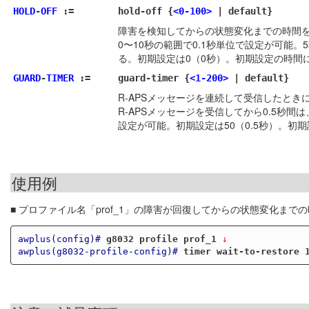
HOLD
-
OFF
:=
hold-off {
<0-100>
| default}
障害を検知してからの状態変化までの時間
0〜10秒の範囲で0.1秒単位で設定が可能
る。初期設定は0（0秒）。初期設定の時間に設
GUARD
-
TIMER
:=
guard-timer {
<1-200>
| default}
R-APSメッセージを連続して受信したとき
R-APSメッセージを受信してから0.5秒間
設定が可能。初期設定は50（0.5秒）。初期
使用例
■ プロファイル名「prof_1」の障害が回復してからの状態変化まで
awplus(config)#
g8032 profile prof_1
 ↓
awplus(g8032-profile-config)#
timer wait-to-restore 