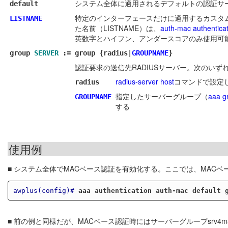
システム全体に適用されるデフォルトの認証サ
default
特定のインターフェースだけに適用するカスタ
LISTNAME
た名前（LISTNAME）は、
auth-mac authentica
英数字とハイフン、アンダースコアのみ使用可
group
SERVER
:=
group {radius|
GROUPNAME
}
認証要求の送信先RADIUSサーバー。次のいず
radius-server host
コマンドで設定し
radius
指定したサーバーグループ（
aaa g
GROUPNAME
する
使用例
■ システム全体でMACベース認証を有効化する。ここでは、MACベ
awplus(config)#
aaa authentication auth-mac default 
■ 前の例と同様だが、MACベース認証時にはサーバーグループsrv4