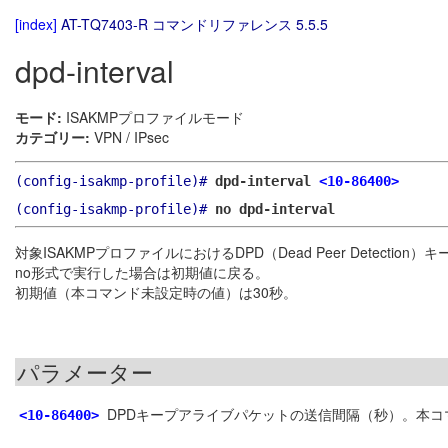
[index]
AT-TQ7403-R コマンドリファレンス 5.5.5
dpd-interval
モード:
ISAKMPプロファイルモード
カテゴリー:
VPN / IPsec
(config-isakmp-profile)#
dpd-interval
<10-86400>
(config-isakmp-profile)#
no dpd-interval
対象ISAKMPプロファイルにおけるDPD（Dead Peer Detect
no形式で実行した場合は初期値に戻る。
初期値（本コマンド未設定時の値）は30秒。
パラメーター
DPDキープアライブパケットの送信間隔（秒）。本コ
<10-86400>