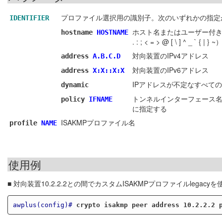
プロファイル選択用の識別子。次のいずれかの指定
IDENTIFIER
ホスト名またはユーザー付きホスト名
hostname
HOSTNAME
. : ; < = > @ [ \ ] ^ _
対向装置のIPv4アドレス
address
A.B.C.D
対向装置のIPv6アドレス
address
X:X::X:X
IPアドレスが不定なすべて
dynamic
トンネルインターフェース
policy
IFNAME
に指定する
ISAKMPプロファイル名
profile
NAME
使用例
■ 対向装置10.2.2.2との間でカスタムISAKMPプロファイルlegac
awplus(config)#
crypto isakmp peer address 10.2.2.2 