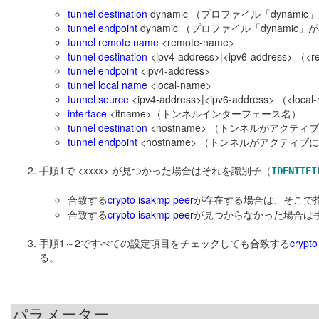
tunnel destination
dynamic （プロファイル「dynam
tunnel endpoint
dynamic （プロファイル「dynamic
tunnel remote name
<remote-name>
tunnel destination
<ipv4-address>|<ipv6-addres
tunnel endpoint
<ipv4-address>
tunnel local name
<local-name>
tunnel source
<ipv4-address>|<ipv6-address> 
interface
<ifname>（トンネルインターフェース名）
tunnel destination
<hostname> （トンネルがアクティ
tunnel endpoint
<hostname> （トンネルがアクティブ
手順1で <xxxx> が見つかった場合はそれを識別子（
IDENTIFI
合致する
crypto isakmp peer
が存在する場合は、そこで
合致する
crypto isakmp peer
が見つからなかった場合は
手順1～2ですべての設定項目をチェックしても合致する
crypto
る。
パラメーター