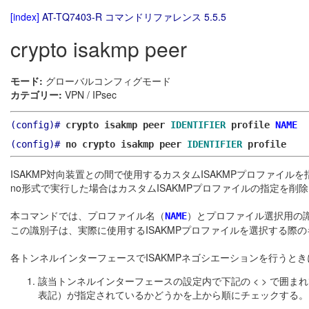
[index]
AT-TQ7403-R コマンドリファレンス 5.5.5
crypto isakmp peer
モード:
グローバルコンフィグモード
カテゴリー:
VPN / IPsec
(config)#
crypto isakmp peer
IDENTIFIER
profile
NAME
(config)#
no crypto isakmp peer
IDENTIFIER
profile
ISAKMP対向装置との間で使用するカスタムISAKMPプロファイル
no形式で実行した場合はカスタムISAKMPプロファイルの指定を
本コマンドでは、プロファイル名（
）とプロファイル選択用の
NAME
この識別子は、実際に使用するISAKMPプロファイルを選択する際
各トンネルインターフェースでISAKMPネゴシエーションを行うとき
該当トンネルインターフェースの設定内で下記の < > で囲まれているパラメ
表記）が指定されているかどうかを上から順にチェックする。