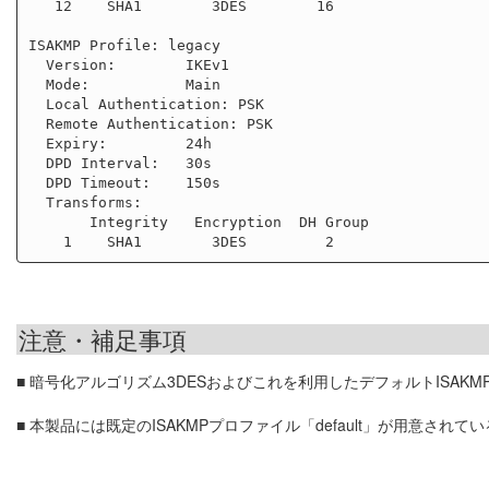
   12    SHA1        3DES        16

ISAKMP Profile: legacy

  Version:        IKEv1

  Mode:           Main

  Local Authentication: PSK

  Remote Authentication: PSK

  Expiry:         24h

  DPD Interval:   30s

  DPD Timeout:    150s

  Transforms:

       Integrity   Encryption  DH Group

注意・補足事項
■ 暗号化アルゴリズム3DESおよびこれを利用したデフォルトISAK
■ 本製品には既定のISAKMPプロファイル「default」が用意されて