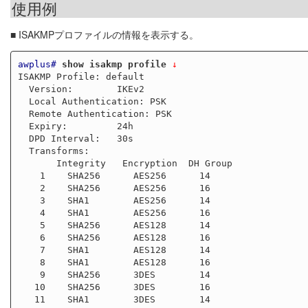
使用例
■ ISAKMPプロファイルの情報を表示する。
awplus#
show isakmp profile
 ↓
ISAKMP Profile: default

  Version:        IKEv2

  Local Authentication: PSK

  Remote Authentication: PSK

  Expiry:         24h

  DPD Interval:   30s

  Transforms:

       Integrity   Encryption  DH Group

    1    SHA256      AES256      14

    2    SHA256      AES256      16

    3    SHA1        AES256      14

    4    SHA1        AES256      16

    5    SHA256      AES128      14

    6    SHA256      AES128      16

    7    SHA1        AES128      14

    8    SHA1        AES128      16

    9    SHA256      3DES        14

   10    SHA256      3DES        16

   11    SHA1        3DES        14
