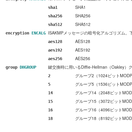
SHA1
sha1
SHA256
sha256
SHA512
sha512
ISAKMPメッセージの暗号化アルゴリズム。
encryption
ENCALG
AES128
aes128
AES192
aes192
AES256
aes256
鍵交換時に用いるDiffie-Hellman（Oak
group
DHGROUP
グループ2（1024ビットMOD
2
グループ5（1536ビットMOD
5
グループ14（2048ビットMO
14
グループ15（3072ビットMO
15
グループ16（4096ビットMO
16
グループ18（8192ビットMO
18