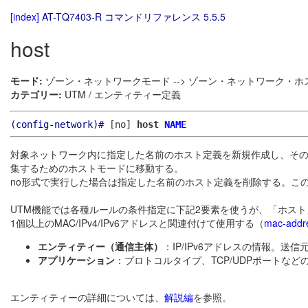
[index]
AT-TQ7403-R コマンドリファレンス 5.5.5
host
モード:
ゾーン・ネットワークモード --> ゾーン・ネットワーク・ホ
カテゴリー:
UTM / エンティティー定義
(config-network)#
[no]
host
NAME
対象ネットワーク内に指定した名前のホスト定義を新規作成し、そ
集するためのホストモードに移動する。
no形式で実行した場合は指定した名前のホスト定義を削除する。こ
UTM機能では各種ルールの条件指定に下記2要素を使うが、「ホス
1個以上のMAC/IPv4/IPv6アドレスと関連付けて使用する（
mac-addr
エンティティー（通信主体）
：IP/IPv6アドレスの情報。送
アプリケーション
：プロトコルタイプ、TCP/UDPポートな
エンティティーの詳細については、
解説編
を参照。