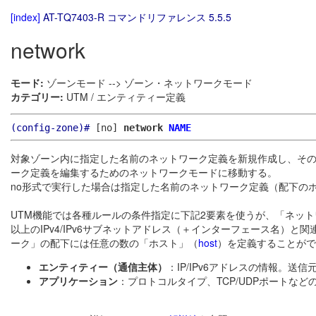
[index]
AT-TQ7403-R コマンドリファレンス 5.5.5
network
モード:
ゾーンモード --> ゾーン・ネットワークモード
カテゴリー:
UTM / エンティティー定義
(config-zone)#
[no]
network
NAME
対象ゾーン内に指定した名前のネットワーク定義を新規作成し、そ
ーク定義を編集するためのネットワークモードに移動する。
no形式で実行した場合は指定した名前のネットワーク定義（配下の
UTM機能では各種ルールの条件指定に下記2要素を使うが、「ネッ
以上のIPv4/IPv6サブネットアドレス（＋インターフェース名）と
ーク」の配下には任意の数の「ホスト」（
host
）を定義することがで
エンティティー（通信主体）
：IP/IPv6アドレスの情報。送
アプリケーション
：プロトコルタイプ、TCP/UDPポートな