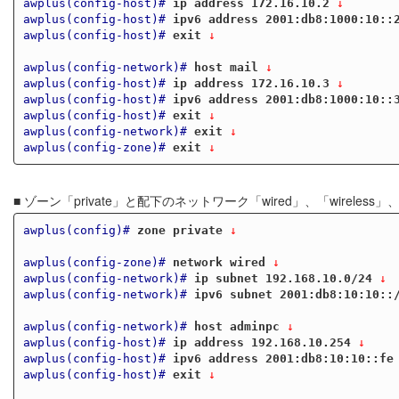
awplus(config-host)#
ip address 172.16.10.2
 ↓
awplus(config-host)#
ipv6 address 2001:db8:1000:10::
awplus(config-host)#
exit
 ↓
awplus(config-network)#
host mail
 ↓
awplus(config-host)#
ip address 172.16.10.3
 ↓
awplus(config-host)#
ipv6 address 2001:db8:1000:10::
awplus(config-host)#
exit
 ↓
awplus(config-network)#
exit
 ↓
awplus(config-zone)#
exit
 ↓
■ ゾーン「private」と配下のネットワーク「wired」、「wireless」、
awplus(config)#
zone private
 ↓
awplus(config-zone)#
network wired
 ↓
awplus(config-network)#
ip subnet 192.168.10.0/24
 ↓
awplus(config-network)#
ipv6 subnet 2001:db8:10:10::
awplus(config-network)#
host adminpc
 ↓
awplus(config-host)#
ip address 192.168.10.254
 ↓
awplus(config-host)#
ipv6 address 2001:db8:10:10::fe
awplus(config-host)#
exit
 ↓