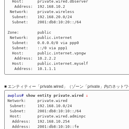
  Host:      private.wired.dbserver

   Address:  192.168.10.2

 Network:    private.wireless

  Subnet:    192.168.20.0/24

  Subnet:    2001:db8:10:20::/64

Zone:        public

 Network:    public.internet

  Subnet:    0.0.0.0/0 via ppp0

  Subnet:    ::/0 via ppp1

  Host:      public.internet.vpngw

   Address:  10.2.2.2

  Host:      public.internet.myself

■ エンティティー「private.wired」（ゾーン「private」内のネ
awplus#
show entity private.wired
 ↓
Network:     private.wired

 Subnet:     192.168.10.0/24

 Subnet:     2001:db8:10:10::/64

 Host:       private.wired.adminpc

  Address:   192.168.10.254

  Address:   2001:db8:10:10::fe
