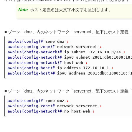
Note
ホスト定義名は大文字小文字を区別します。
■ ゾーン「dmz」内のネットワーク「servernet」配下にホスト定義「
awplus(config)#
zone dmz
 ↓
awplus(config-zone)#
network servernet
 ↓
awplus(config-network)#
ip subnet 172.16.10.0/24
 ↓
awplus(config-network)#
ipv6 subnet 2001:db8:1000:10
awplus(config-network)#
host web
 ↓
awplus(config-host)#
ip address 172.16.10.1
 ↓
awplus(config-host)#
ipv6 address 2001:db8:1000:10::
■ ゾーン「dmz」内のネットワーク「servernet」配下のホスト定義
awplus(config)#
zone dmz
 ↓
awplus(config-zone)#
network servernet
 ↓
awplus(config-network)#
no host web
 ↓