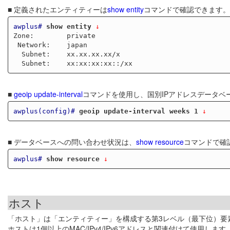
■ 定義されたエンティティーは
show entity
コマンドで確認できます。
awplus#
show entity
 ↓
Zone:        private

 Network:    japan

  Subnet:    xx.xx.xx.xx/x

■
geoip update-interval
コマンドを使用し、国別IPアドレスデータベ
awplus(config)#
geoip update-interval weeks 1
 ↓
■ データベースへの問い合わせ状況は、
show resource
コマンドで確
awplus#
show resource
 ↓
ホスト
「ホスト」は「エンティティー」を構成する第3レベル（最下位）要
ホストは1個以上のMAC/IPv4/IPv6アドレスと関連付けて使用します