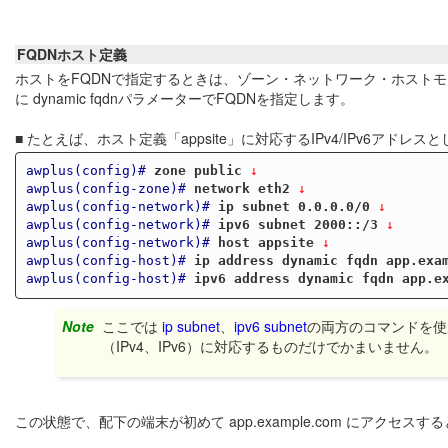
FQDNホスト定義
ホストをFQDNで指定するときは、ゾーン・ネットワーク・ホスト
に dynamic fqdnパラメーターでFQDNを指定します。
■ たとえば、ホスト定義「appsite」に対応するIPv4/IPv6アドレス
awplus(config)#
zone public
 ↓
awplus(config-zone)#
network eth2
 ↓
awplus(config-network)#
ip subnet 0.0.0.0/0
 ↓
awplus(config-network)#
ipv6 subnet 2000::/3
 ↓
awplus(config-network)#
host appsite
 ↓
awplus(config-host)#
ip address dynamic fqdn app.exa
awplus(config-host)#
ipv6 address dynamic fqdn app.e
Note
ここでは
ip subnet
、
ipv6 subnet
の両方のコマンドを使
（IPv4、IPv6）に対応するものだけでかまいません。
この状態で、配下の端末が初めて app.example.com にアクセ