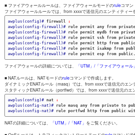
■ ファイアウォールルールは、ファイアウォールモードの
rule
コマン
ファイアウォールルールでは、from xxxxで送信元のエンティティー
awplus(config)#
firewall
 ↓
awplus(config-firewall)#
rule permit any from privat
awplus(config-firewall)#
rule permit mydb from priva
awplus(config-firewall)#
rule permit ssh from privat
awplus(config-firewall)#
rule permit http from publi
awplus(config-firewall)#
rule permit isakmp from pub
awplus(config-firewall)#
rule permit esp from public
ファイアウォールの詳細については、
「UTM」/「ファイアウォール
■ NATルールは、NATモードの
rule
コマンドで作成します。
ダイナミックENATルール（masq）では、from xxxxで送信元の
スタティックENATルール（portfwd）では、from xxxxで送信元の
awplus(config)#
nat
 ↓
awplus(config-nat)#
rule masq any from private to pu
awplus(config-nat)#
rule portfwd http from public wi
NATの詳細については、
「UTM」/「NAT」
をご覧ください。
■ QoSルールは、トラフィックコントロールモードの
rule
コマンドで