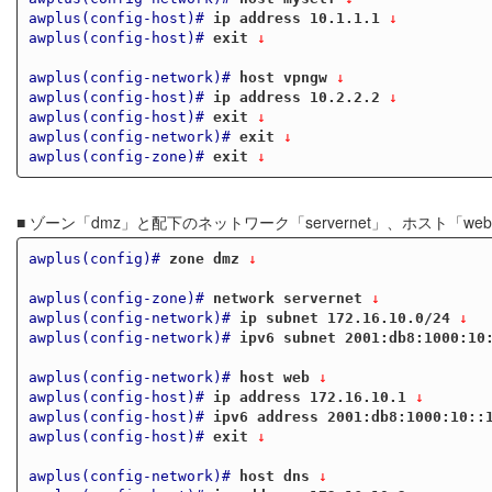
awplus(config-host)#
ip address 10.1.1.1
 ↓
awplus(config-host)#
exit
 ↓
awplus(config-network)#
host vpngw
 ↓
awplus(config-host)#
ip address 10.2.2.2
 ↓
awplus(config-host)#
exit
 ↓
awplus(config-network)#
exit
 ↓
awplus(config-zone)#
exit
 ↓
■ ゾーン「dmz」と配下のネットワーク「servernet」、ホスト「web
awplus(config)#
zone dmz
 ↓
awplus(config-zone)#
network servernet
 ↓
awplus(config-network)#
ip subnet 172.16.10.0/24
 ↓
awplus(config-network)#
ipv6 subnet 2001:db8:1000:10
awplus(config-network)#
host web
 ↓
awplus(config-host)#
ip address 172.16.10.1
 ↓
awplus(config-host)#
ipv6 address 2001:db8:1000:10::
awplus(config-host)#
exit
 ↓
awplus(config-network)#
host dns
 ↓