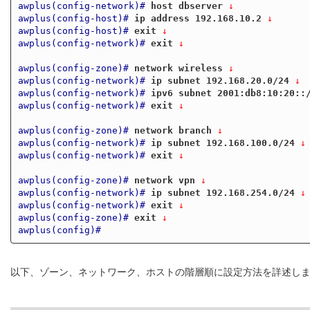
awplus(config-network)#
host dbserver
 ↓
awplus(config-host)#
ip address 192.168.10.2
 ↓
awplus(config-host)#
exit
 ↓
awplus(config-network)#
exit
 ↓
awplus(config-zone)#
network wireless
 ↓
awplus(config-network)#
ip subnet 192.168.20.0/24
 ↓
awplus(config-network)#
ipv6 subnet 2001:db8:10:20::
awplus(config-network)#
exit
 ↓
awplus(config-zone)#
network branch
 ↓
awplus(config-network)#
ip subnet 192.168.100.0/24
 ↓
awplus(config-network)#
exit
 ↓
awplus(config-zone)#
network vpn
 ↓
awplus(config-network)#
ip subnet 192.168.254.0/24
 ↓
awplus(config-network)#
exit
 ↓
awplus(config-zone)#
exit
 ↓
awplus(config)#
以下、ゾーン、ネットワーク、ホストの階層順に設定方法を詳述し