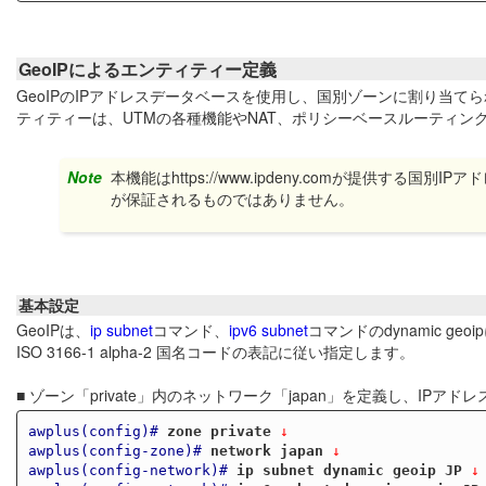
GeoIPによるエンティティー定義
GeoIPのIPアドレスデータベースを使用し、国別ゾーンに割り当
ティティーは、UTMの各種機能やNAT、ポリシーベースルーティン
Note
本機能はhttps://www.ipdeny.comが提供す
が保証されるものではありません。
基本設定
GeoIPは、
ip subnet
コマンド、
ipv6 subnet
コマンドのdynamic 
ISO 3166-1 alpha-2 国名コードの表記に従い指定します。
■ ゾーン「private」内のネットワーク「japan」を定義し、IPアドレ
awplus(config)#
zone private
 ↓
awplus(config-zone)#
network japan
 ↓
awplus(config-network)#
ip subnet dynamic geoip JP
 ↓