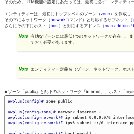
そのため、UTM機能の設定にあたっては、最初に必ずエンティティ
エンティティーは、最初にトップレベルのゾーン（
zone
）を作成し
その下にネットワーク（
network
コマンド）と対応するサブネット（
さらにその下にホスト（
host
）と対応するアドレス（
mac-address
/
Note
有効なゾーンには最低1つのネットワークが存在し、ま
ておく必要があります。
Note
エンティティー定義名（ゾーン、ネットワーク、ホス
■ ゾーン「public」と配下のネットワーク「internet」、ホスト「myse
awplus(config)#
zone public
 ↓
awplus(config-zone)#
network internet
 ↓
awplus(config-network)#
ip subnet 0.0.0.0/0 interfac
awplus(config-network)#
ipv6 subnet ::/0 interface p
awplus(config-network)#
host myself
 ↓