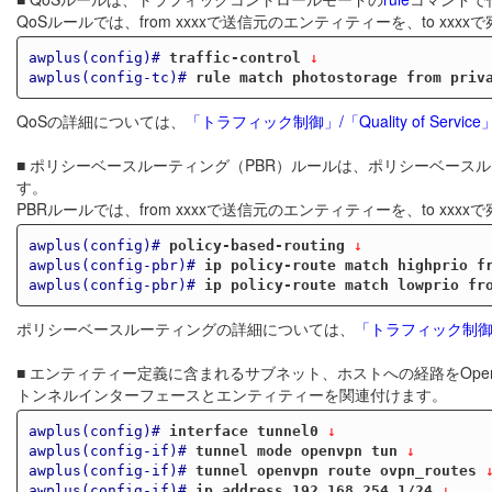
QoSルールでは、from xxxxで送信元のエンティティーを、to xx
awplus(config)#
traffic-control
 ↓
awplus(config-tc)#
rule match photostorage from priv
QoSの詳細については、
「トラフィック制御」/「Quality of Service
■ ポリシーベースルーティング（PBR）ルールは、ポリシーベース
す。
PBRルールでは、from xxxxで送信元のエンティティーを、to xx
awplus(config)#
policy-based-routing
 ↓
awplus(config-pbr)#
ip policy-route match highprio f
awplus(config-pbr)#
ip policy-route match lowprio fr
ポリシーベースルーティングの詳細については、
「トラフィック制御
■ エンティティー定義に含まれるサブネット、ホストへの経路をOpe
トンネルインターフェースとエンティティーを関連付けます。
awplus(config)#
interface tunnel0
 ↓
awplus(config-if)#
tunnel mode openvpn tun
 ↓
awplus(config-if)#
tunnel openvpn route ovpn_routes
 
awplus(config-if)#
ip address 192.168.254.1/24
 ↓