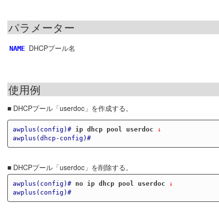
パラメーター
DHCPプール名
NAME
使用例
■ DHCPプール「userdoc」を作成する。
awplus(config)#
ip dhcp pool userdoc
 ↓
awplus(dhcp-config)#
■ DHCPプール「userdoc」を削除する。
awplus(config)#
no ip dhcp pool userdoc
 ↓
awplus(config)#