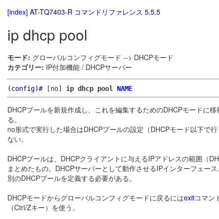
[index]
AT-TQ7403-R コマンドリファレンス 5.5.5
ip dhcp pool
モード:
グローバルコンフィグモード --> DHCPモード
カテゴリー:
IP付加機能 / DHCPサーバー
(config)#
[no]
ip dhcp pool
NAME
DHCPプールを新規作成し、これを編集するためのDHCPモードに移
る。
no形式で実行した場合はDHCPプールの設定（DHCPモード以下
ない。
DHCPプールは、DHCPクライアントに与えるIPアドレスの範囲（D
まとめたもの。DHCPサーバーとして動作させるIPインターフェー
別のDHCPプールを定義する必要がある。
DHCPモードからグローバルコンフィグモードに戻るには
exit
コマンド
（Ctrl/Zキー）を使う。