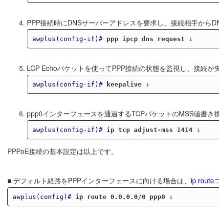
PPP接続時にDNSサーバーアドレスを要求し、接続相手から
awplus(config-if)#
ppp ipcp dns request
 ↓
LCP Echoパケットを使ってPPP接続の状態を監視し、
awplus(config-if)#
keepalive
 ↓
ppp0インターフェースを通過するTCPパケットのMSS値書
awplus(config-if)#
ip tcp adjust-mss 1414
 ↓
PPPoE接続の基本設定は以上です。
■ デフォルト経路をPPPインターフェースに向ける場合は、
ip route
awplus(config)#
ip route 0.0.0.0/0 ppp0
 ↓