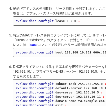
動的IPアドレスの使用期限（リース時間）を設定します。ここ
場合は、デフォルトのリース時間1日が適用されます。
awplus(dhcp-config)#
lease 0 2 0
 ↓
特定のMACアドレスを持つクライアントに対しては、IPアド
「00:0c:29:2d:d8:cb」のクライアントに対して、IPアド
レスには、
lease
コマンドで設定したリース時間は適用されま
awplus(dhcp-config)#
host 192.168.10.252 000c.2
DHCPクライアントに提供する基本的なIP設定パラメーターを指定
192.168.10.1、プライマリーDNSサーバー 192.168.10.5、
するものとします。
awplus(dhcp-config)#
subnet-mask 255.255.255.0
 
awplus(dhcp-config)#
default-router 192.168.10.
awplus(dhcp-config)#
dns-server 192.168.10.5
 ↓
awplus(dhcp-config)#
dns-server 192.168.10.11
 ↓
awplus(dhcp-config)#
domain-name tw.example.com
awplus(dhcp-config)#
exit
 ↓