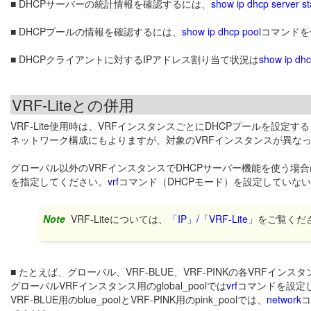
■ DHCPサーバーの統計情報を確認するには、
show ip dhcp server sta
■ DHCPプールの情報を確認するには、
show ip dhcp pool
コマンドを
■ DHCPクライアントに対するIPアドレス割り当て状況は
show ip dhc
VRF-Liteとの併用
VRF-Lite使用時は、VRFインスタンスごとにDHCPプールを設定
ネットワーク構成にもよりますが、対象のVRFインスタンスが異なっ
グローバル以外のVRFインスタンスでDHCPサーバー機能を使う場合
を指定してください。
vrf
コマンド（DHCPモード）を設定していない
Note
VRF-Liteについては、
「IP」/「VRF-Lite」
をご覧くだ
■ たとえば、グローバル、VRF-BLUE、VRF-PINKの各VRFイ
グローバルVRFインスタンス用のglobal_poolでは
vrf
コマンドを設定
VRF-BLUE用のblue_poolとVRF-PINK用のpink_poolでは、
network
コ