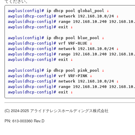
てください。
awplus(config)#
ip dhcp pool global_pool
 ↓
awplus(dhcp-config)#
network 192.168.10.0/24
 ↓
awplus(dhcp-config)#
range 192.168.10.240 192.168.10
awplus(dhcp-config)#
exit
 ↓
awplus(config)#
ip dhcp pool blue_pool
 ↓
awplus(dhcp-config)#
vrf VRF-BLUE
 ↓
awplus(dhcp-config)#
network 192.168.10.0/24
 ↓
awplus(dhcp-config)#
range 192.168.10.240 192.168.10
awplus(dhcp-config)#
exit
 ↓
awplus(config)#
ip dhcp pool pink_pool
 ↓
awplus(dhcp-config)#
vrf VRF-PINK
 ↓
awplus(dhcp-config)#
network 192.168.10.0/24
 ↓
awplus(dhcp-config)#
range 192.168.10.240 192.168.10
awplus(dhcp-config)#
exit
 ↓
(C) 2024-2025 アライドテレシスホールディングス株式会社
PN: 613-003360 Rev.D