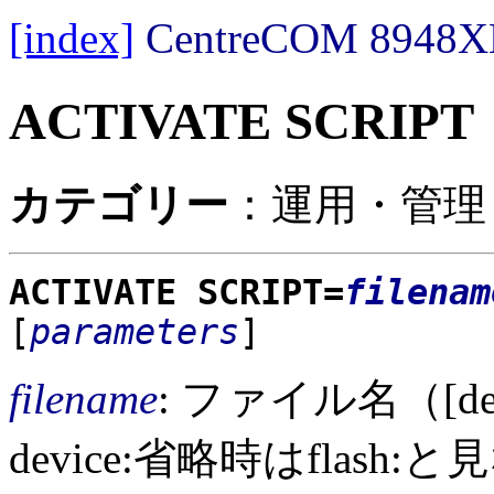
[index]
CentreCOM 89
ACTIVATE SCRIPT
カテゴリー
：運用・管理 
ACTIVATE SCRIPT=
filenam
[
parameters
]
filename
: ファイル名（[devi
device:省略時はflash