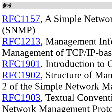
参考
RFC1157
, A Simple Netwo
(SNMP)
RFC1213
, Management Inf
Management of TCP/IP-base
RFC1901
, Introduction t
RFC1902
, Structure of Ma
2 of the Simple Network 
RFC1903
, Textual Convent
Network Management Prot