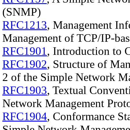
(SNMP)
RFC1213
, Management Inf
Management of TCP/IP-base
RFC1901
, Introduction t
RFC1902
, Structure of Ma
2 of the Simple Network 
RFC1903
, Textual Convent
Network Management Prot
RFC1904
, Conformance Sta
Simple Network Manageme