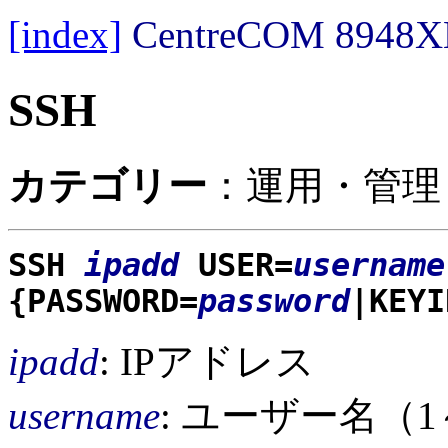
[index]
CentreCOM 89
SSH
カテゴリー
：運用・管理 / S
SSH
ipadd
USER=
username
{PASSWORD=
password
|KEYI
ipadd
: IPアドレス
username
: ユーザー名（