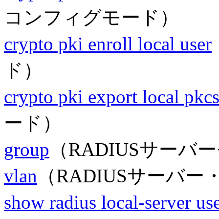
コンフィグモード）
crypto pki enroll local user
ド）
crypto pki export local pkc
ード）
group
（RADIUSサーバ
vlan
（RADIUSサーバ
show radius local-server us