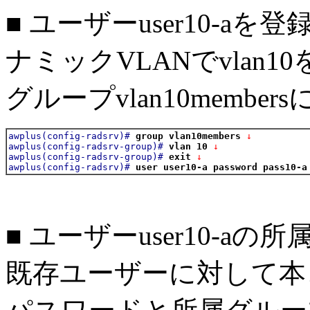
■ ユーザーuser10-
ナミックVLANでvlan
グループvlan10memb
awplus(config-radsrv)#
group vlan10members
 ↓
awplus(config-radsrv-group)#
vlan 10
 ↓
awplus(config-radsrv-group)#
exit
 ↓
awplus(config-radsrv)#
user user10-a password pass10-a
■ ユーザーuser10-
既存ユーザーに対して本