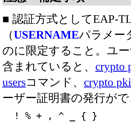
■ 認証方式としてEAP-
（
USERNAME
パラメー
のに限定すること。ユー
含まれていると、
crypto p
users
コマンド、
crypto pki
ーザー証明書の発行がで
! % + , ^ _ { }