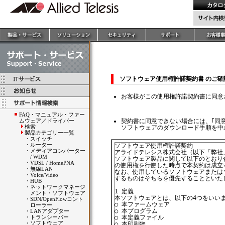
ソフトウェア使用権許諾契約書 のご
お客様がこの使用権許諾契約書に同意
FAQ・マニュアル・ファー
ムウェア／ドライバー
契約書に同意できない場合には、｢同
検索
ソフトウェアのダウンロード手順を中
製品カテゴリー一覧
・
スイッチ
・
ルーター
・
メディアコンバーター
/ WDM
・
VDSL / HomePNA
・
無線LAN
・
Voice/Video
・
HUB
・
ネットワークマネージ
メント・ソフトウェア
・
SDN/OpenFlowコント
ローラー
・
LANアダプター
・
トランシーバー
・
ソフトウェア