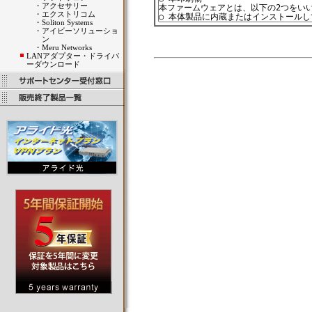
・
アクセサリー
・
エクストリコム
・
Soliton Systems
・
アイビーソリューショ
ン
・
Meru Networks
LANアダプター・ドライバ
ーダウンロード