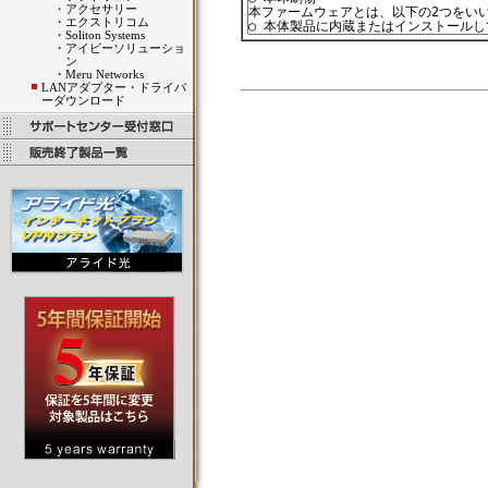
・
アクセサリー
・
エクストリコム
・
Soliton Systems
・
アイビーソリューショ
ン
・
Meru Networks
LANアダプター・ドライバ
ーダウンロード