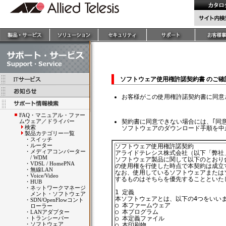
ソフトウェア使用権許諾契約書 のご
お客様がこの使用権許諾契約書に同意
FAQ・マニュアル・ファー
ムウェア／ドライバー
契約書に同意できない場合には、｢同
検索
ソフトウェアのダウンロード手順を中
製品カテゴリー一覧
・
スイッチ
・
ルーター
・
メディアコンバーター
/ WDM
・
VDSL / HomePNA
・
無線LAN
・
Voice/Video
・
HUB
・
ネットワークマネージ
メント・ソフトウェア
・
SDN/OpenFlowコント
ローラー
・
LANアダプター
・
トランシーバー
・
ソフトウェア