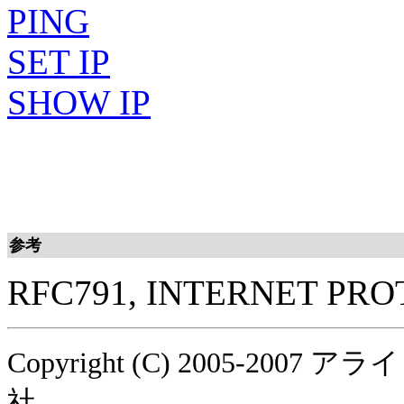
PING
SET IP
SHOW IP
参考
RFC791, INTERNET PR
Copyright (C) 2005-
社