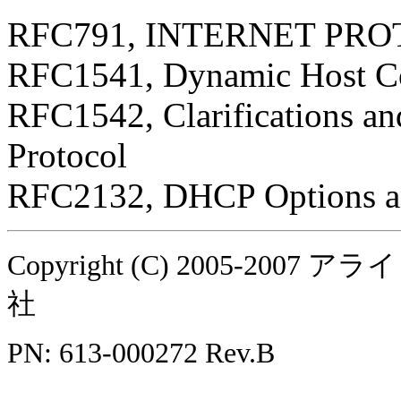
RFC791, INTERNET PR
RFC1541, Dynamic Host Co
RFC1542, Clarifications an
Protocol
RFC2132, DHCP Options a
Copyright (C) 2005-
社
PN: 613-000272 Rev.B