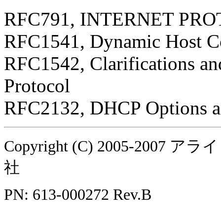
RFC791, INTERNET PR
RFC1541, Dynamic Host Co
RFC1542, Clarifications an
Protocol
RFC2132, DHCP Options a
Copyright (C) 2005-
社
PN: 613-000272 Rev.B