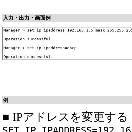
入力・出力・画面例
Manager > set ip ipaddress=192.168.1.5 mask=255.255.255
Operation successful.

Manager > set ip ipaddress=dhcp

例
■
IPアドレスを変更する
SET IP IPADDRESS=192.16