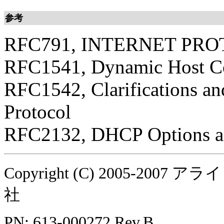
参考
RFC791, INTERNET PR
RFC1541, Dynamic Host Co
RFC1542, Clarifications an
Protocol
RFC2132, DHCP Options a
Copyright (C) 2005-
社
PN: 613-000272 Rev.B