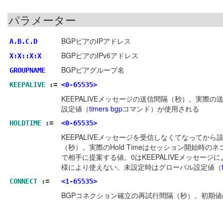
パラメーター
BGPピアのIPアドレス
A.B.C.D
BGPピアのIPv6アドレス
X:X::X:X
BGPピアグループ名
GROUPNAME
KEEPALIVE
:=
<0-65535>
KEEPALIVEメッセージの送信間隔（秒）。実際の
設定値（
timers bgp
コマンド）が使用される
HOLDTIME
:=
<0-65535>
KEEPALIVEメッセージを受信しなくてなってから
（秒）。実際のHold Timeはセッション開始時
で相手に提案する値。0はKEEPALIVEメッセージに
様により使えない。未設定時はグローバル設定値（
CONNECT
:=
<1-65535>
BGPコネクション確立の再試行間隔（秒）。初期値は