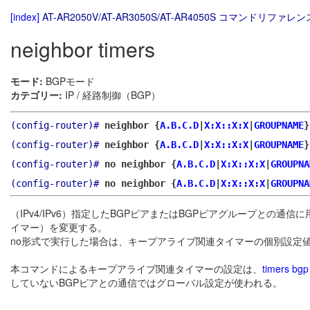
[index]
AT-AR2050V/AT-AR3050S/AT-AR4050S コマンドリファレンス
neighbor timers
モード:
BGPモード
カテゴリー:
IP / 経路制御（BGP）
(config-router)#
neighbor {
A.B.C.D
|
X:X::X:X
|
GROUPNAME
}
(config-router)#
neighbor {
A.B.C.D
|
X:X::X:X
|
GROUPNAME
}
(config-router)#
no neighbor {
A.B.C.D
|
X:X::X:X
|
GROUPNA
(config-router)#
no neighbor {
A.B.C.D
|
X:X::X:X
|
GROUPNA
（IPv4/IPv6）指定したBGPピアまたはBGPピアグループと
イマー）を変更する。
no形式で実行した場合は、キープアライブ関連タイマーの個別設定
本コマンドによるキープアライブ関連タイマーの設定は、
timers bgp
していないBGPピアとの通信ではグローバル設定が使われる。