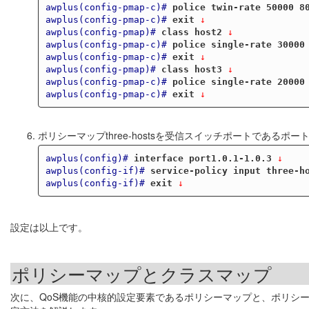
awplus(config-pmap-c)#
police twin-rate 50000 8
awplus(config-pmap-c)#
exit
 ↓
awplus(config-pmap)#
class host2
 ↓
awplus(config-pmap-c)#
police single-rate 30000
awplus(config-pmap-c)#
exit
 ↓
awplus(config-pmap)#
class host3
 ↓
awplus(config-pmap-c)#
police single-rate 20000
awplus(config-pmap-c)#
exit
 ↓
ポリシーマップthree-hostsを受信スイッチポートであるポート1
awplus(config)#
interface port1.0.1-1.0.3
 ↓
awplus(config-if)#
service-policy input three-h
awplus(config-if)#
exit
 ↓
設定は以上です。
ポリシーマップとクラスマップ
次に、QoS機能の中核的設定要素であるポリシーマップと、ポリシ