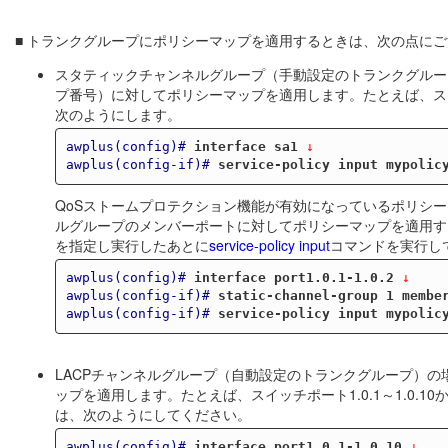
■ トランクグループにポリシーマップを適用するときは、次の点に
スタティックチャンネルグループ（手動設定のトランクグルー
プ番号）に対してポリシーマップを適用します。たとえば、スタテ
次のようにします。
awplus(config)#
interface sa1
 ↓
awplus(config-if)#
service-policy input mypolic
QoSストームプロテクション機能が有効になっているポリシー
ルグループのメンバーポートに対してポリシーマップを適用す
を指定し実行したあとに
service-policy input
コマンドを実行し
awplus(config)#
interface port1.0.1-1.0.2
 ↓
awplus(config-if)#
static-channel-group 1 membe
awplus(config-if)#
service-policy input mypolic
LACPチャンネルグループ（自動設定のトランクグループ）
ップを適用します。たとえば、スイッチポート1.0.1～1.0.10
は、次のようにしてください。
awplus(config)#
interface port1.0.1-1.0.10
 ↓