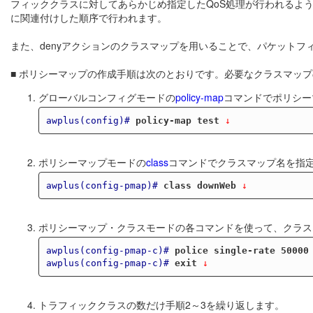
フィッククラスに対してあらかじめ指定したQoS処理が行われるよ
に関連付けした順序で行われます。
また、denyアクションのクラスマップを用いることで、パケットフ
■ ポリシーマップの作成手順は次のとおりです。必要なクラスマッ
グローバルコンフィグモードの
policy-map
コマンドでポリシー
awplus(config)#
policy-map test
 ↓
ポリシーマップモードの
class
コマンドでクラスマップ名を指
awplus(config-pmap)#
class downWeb
 ↓
ポリシーマップ・クラスモードの各コマンドを使って、クラス
awplus(config-pmap-c)#
police single-rate 50000
awplus(config-pmap-c)#
exit
 ↓
トラフィッククラスの数だけ手順2～3を繰り返します。