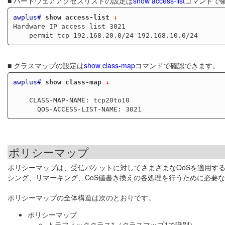
■ ハードウェアアクセスリストの設定は
show access-list
コマンドで
awplus#
show access-list
 ↓
Hardware IP access list 3021

■ クラスマップの設定は
show class-map
コマンドで確認できます。
awplus#
show class-map
 ↓
    CLASS-MAP-NAME: tcp20to10

ポリシーマップ
ポリシーマップは、受信パケットに対してさまざまなQoSを適用す
シング、リマーキング、CoS値書き換えの各処理を行うために必要
ポリシーマップの全体構造は次のとおりです。
ポリシーマップ
トラフィッククラス1（クラスマップ1で識別）