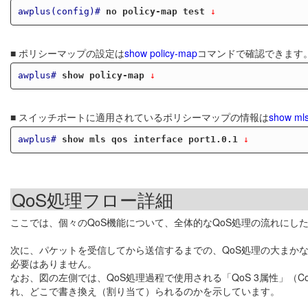
awplus(config)#
no policy-map test
 ↓
■ ポリシーマップの設定は
show policy-map
コマンドで確認できます
awplus#
show policy-map
 ↓
■ スイッチポートに適用されているポリシーマップの情報は
show mls
awplus#
show mls qos interface port1.0.1
 ↓
QoS処理フロー詳細
ここでは、個々のQoS機能について、全体的なQoS処理の流れにし
次に、パケットを受信してから送信するまでの、QoS処理の大まか
必要はありません。
なお、図の左側では、QoS処理過程で使用される「QoS 3属性」（C
れ、どこで書き換え（割り当て）られるのかを示しています。