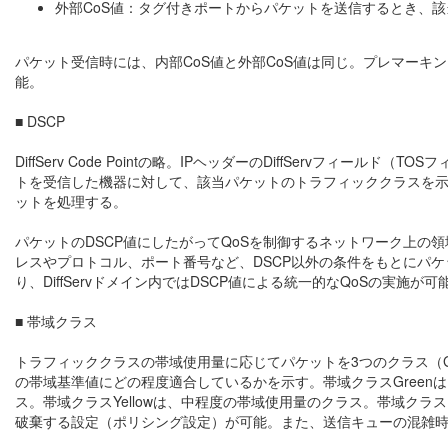
外部CoS値：タグ付きポートからパケットを送信するとき、該
パケット受信時には、内部CoS値と外部CoS値は同じ。プレマーキン
能。
■ DSCP
DiffServ Code Pointの略。IPヘッダーのDiffServフィ
トを受信した機器に対して、該当パケットのトラフィッククラスを示
ットを処理する。
パケットのDSCP値にしたがってQoSを制御するネットワーク上の領域をD
レスやプロトコル、ポート番号など、DSCP以外の条件をもとにパケット
り、DiffServドメイン内ではDSCP値による統一的なQoSの実施が
■ 帯域クラス
トラフィッククラスの帯域使用量に応じてパケットを3つのクラス（Gre
の帯域基準値にどの程度適合しているかを示す。帯域クラスGree
ス。帯域クラスYellowは、中程度の帯域使用量のクラス。帯域ク
破棄する設定（ポリシング設定）が可能。また、送信キューの混雑時には、