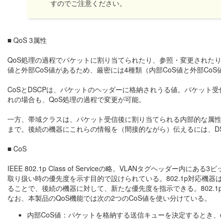
すのでご注意ください。
■ QoS 3属性
QoS処理の過程でパケットに割り当てられたり、参照・変更されたりす
値と外部CoS値があるため、厳密には4種類（内部CoS値と外部Co
CoSとDSCPは、パケットのヘッダーに格納されうる値。パケット
れの場合も、QoS処理の過程で変更が可能。
一方、帯域クラスは、パケット受信後に割り当てられる内部的な属
まで。後続の機器にこれらの情報を（間接的ながら）伝えるには、DS
■ CoS
IEEE 802.1p Class of Serviceの略。VLANタグヘ
取り扱い時の優先度を示す目的で設けられている。802.1p対応機
ることで、後続の機器に対して、新たな優先度を指示できる。802.
なお、本製品のQoS機能では次の2つのCoS値を使い分けている。
内部CoS値：パケットを格納する送信キューを決定するとき、c