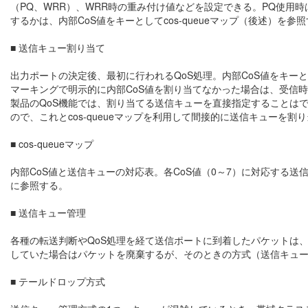
（PQ、WRR）、WRR時の重み付け値などを設定できる。PQ使用
するかは、内部CoS値をキーとしてcos-queueマップ（後述）を
■ 送信キュー割り当て
出力ポートの決定後、最初に行われるQoS処理。内部CoS値をキーと
マーキングで明示的に内部CoS値を割り当てなかった場合は、受信時の
製品のQoS機能では、割り当てる送信キューを直接指定することは
ので、これとcos-queueマップを利用して間接的に送信キューを割
■ cos-queueマップ
内部CoS値と送信キューの対応表。各CoS値（0～7）に対応する
に参照する。
■ 送信キュー管理
各種の転送判断やQoS処理を経て送信ポートに到着したパケットは
していた場合はパケットを廃棄するが、そのときの方式（送信キュ
■ テールドロップ方式