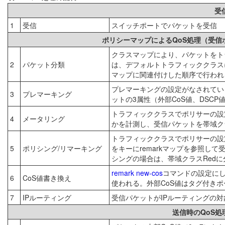
受
1
受信
スイッチポートでパケットを受信
ポリシーマップによるQoS処理（受
クラスマップにより、パケットをト
2
パケット分類
は、デフォルトトラフィッククラス
マップに関連付けした順序で行われ
プレマーキングの設定がなされている場
3
プレマーキング
ットの3属性（外部CoS値、DSC
トラフィッククラスでポリサーの設
4
メータリング
かを計測し、受信パケットを帯域ク
トラフィッククラスでポリサーの設
5
ポリシング/リマーキング
をキーにremarkマップを参照し
シングの場合は、帯域クラスRed
remark new-cos
コマンドの設定にし
6
CoS値書き換え
使われる。外部CoS値はタグ付き
7
IPルーティング
受信パケットがIPルーティングの
送信時のQoS