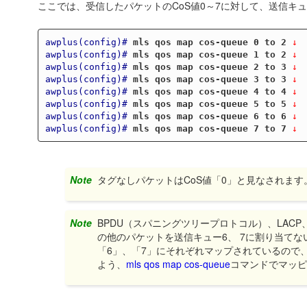
ここでは、受信したパケットのCoS値0～7に対して、送信キュー2, 2,
awplus(config)#
mls qos map cos-queue 0 to 2
 ↓
awplus(config)#
mls qos map cos-queue 1 to 2
 ↓
awplus(config)#
mls qos map cos-queue 2 to 3
 ↓
awplus(config)#
mls qos map cos-queue 3 to 3
 ↓
awplus(config)#
mls qos map cos-queue 4 to 4
 ↓
awplus(config)#
mls qos map cos-queue 5 to 5
 ↓
awplus(config)#
mls qos map cos-queue 6 to 6
 ↓
awplus(config)#
mls qos map cos-queue 7 to 7
 ↓
Note
タグなしパケットはCoS値「0」と見なされます
Note
BPDU（スパニングツリープロトコル）、LAC
の他のパケットを送信キュー6、 7に割り当てな
「6」、「7」にそれぞれマップされているので、B
よう、
mls qos map cos-queue
コマンドでマッ