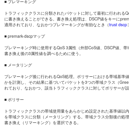
■ プレマーキング
トラフィッククラスに分類されたパケットに対して最初に行われるQoS
に書き換えることができる。書き換え処理は、DSCP値をキーにprem
適用されており、なおかつプレマーキングが有効なとき（
trust dscp
■ premark-dscpマップ
プレマーキング時に使用するQoS 3属性（外部CoS値、DSCP値、
書き換え後の3属性値を調べるために使う。
■ メータリング
プレマーキング後に行われるQoS処理。ポリサーにおける帯域基準
かを計測し、その結果に基づいてパケットを3つの帯域クラス（Green
れており、なおかつ、該当トラフィッククラスに対してポリサーが
■ ポリサー
トラフィッククラスの帯域使用量をあらかじめ設定された基準値以
を帯域クラスに分類（メータリング）する。帯域クラス分類後の処理
書き換え（リマーキング）を選択できる。