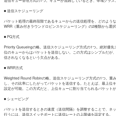
送信キュー管理方式の1つ。キューが混雑しているとき、帯域クラス
■ 送信スケジューリング
パケット処理の最終段階であるキューからの送信処理を、どのような
WRR（重み付きラウンドロビンスケジューリング）の2種類から選
■ PQ方式
Priority Queueingの略。送信スケジューリング方式の1つ
位のキューからはパケットを送信しない。この方式はシンプルだが
信されなくなるという欠点がある。
■ WRR方式
Weighted Round Robinの略。送信スケジューリング方式
し、その比率にしたがってパケットを送信する。たとえば、最上位キューから
設定が可能。この方式だと、上位キューに割り当てられるパケット
■ シェーピング
パケットを送信するときの速度（送信間隔）を調整することで、ネ
行うには、送信スイッチポートに送信レートの上限値を設定する。