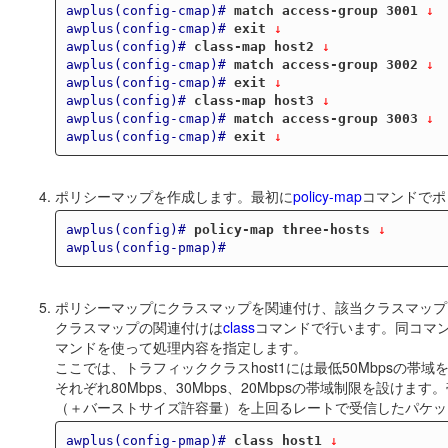
awplus(config-cmap)#
match access-group 3001
 ↓
awplus(config-cmap)#
exit
 ↓
awplus(config)#
class-map host2
 ↓
awplus(config-cmap)#
match access-group 3002
 ↓
awplus(config-cmap)#
exit
 ↓
awplus(config)#
class-map host3
 ↓
awplus(config-cmap)#
match access-group 3003
 ↓
awplus(config-cmap)#
exit
 ↓
ポリシーマップを作成します。最初に
policy-map
コマンドでポ
awplus(config)#
policy-map three-hosts
 ↓
awplus(config-pmap)#
ポリシーマップにクラスマップを関連付け、該当クラスマップ
クラスマップの関連付けは
class
コマンドで行います。同コマ
マンドを使って処理内容を指定します。
ここでは、トラフィッククラスhost1には最低50Mbpsの帯域を
それぞれ80Mbps、30Mbps、20Mbpsの帯域制限を設けます
（＋バーストサイズ許容量）を上回るレートで受信したパケッ
awplus(config-pmap)#
class host1
 ↓