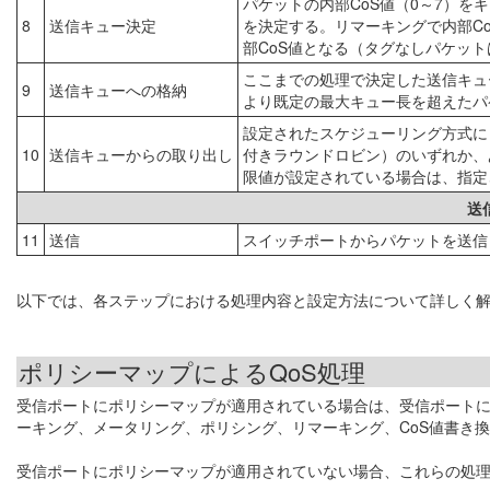
パケットの内部CoS値（0～7）をキ
8
送信キュー決定
を決定する。リマーキングで内部C
部CoS値となる（タグなしパケット
ここまでの処理で決定した送信キュ
9
送信キューへの格納
より既定の最大キュー長を超えたパ
設定されたスケジューリング方式に
10
送信キューからの取り出し
付きラウンドロビン）のいずれか、
限値が設定されている場合は、指定
送
11
送信
スイッチポートからパケットを送信
以下では、各ステップにおける処理内容と設定方法について詳しく
ポリシーマップによるQoS処理
受信ポートにポリシーマップが適用されている場合は、受信ポートに
ーキング、メータリング、ポリシング、リマーキング、CoS値書き
受信ポートにポリシーマップが適用されていない場合、これらの処理