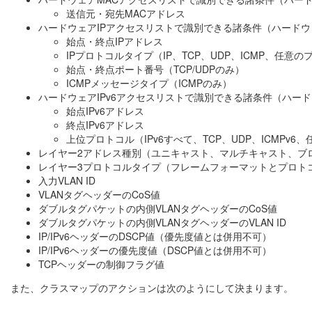
送信元・宛先MACアドレス
ハードウェアIPアクセスリストで識別できる諸条件（ハードウ
始点・終点IPアドレス
IPプロトコルタイプ（IP、TCP、UDP、ICMP、任意
始点・終点ポート番号（TCP/UDPのみ）
ICMPメッセージタイプ（ICMPのみ）
ハードウェアIPv6アクセスリストで識別できる諸条件（ハード
始点IPv6アドレス
終点IPv6アドレス
上位プロトコル（IPv6すべて、TCP、UDP、ICMPv
レイヤー2アドレス種別（ユニキャスト、マルチキャスト、ブ
レイヤー3プロトコルタイプ（フレームフォーマットとプロト
入力VLAN ID
VLANタグヘッダーのCoS値
ダブルタグパケットの内側VLANタグヘッダーのCoS値
ダブルタグパケットの内側VLANタグヘッダーのVLAN ID
IP/IPv6ヘッダーのDSCP値（優先度値とは併用不可）
IP/IPv6ヘッダーの優先度値（DSCP値とは併用不可）
TCPヘッダーの制御フラグ値
また、クラスマップのアクションは次のようにして決まります。