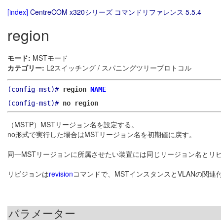
[index]
CentreCOM x320シリーズ コマンドリファレンス 5.5.4
region
モード:
MSTモード
カテゴリー:
L2スイッチング / スパニングツリープロトコル
(config-mst)#
region
NAME
(config-mst)#
no region
（MSTP）MSTリージョン名を設定する。
no形式で実行した場合はMSTリージョン名を初期値に戻す。
同一MSTリージョンに所属させたい装置には同じリージョン名とリビ
リビジョンは
revision
コマンドで、MSTインスタンスとVLANの関連
パラメーター