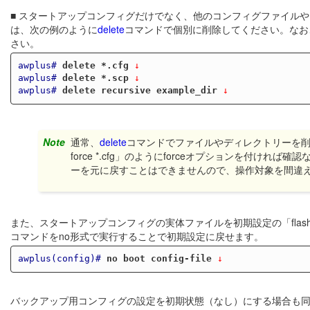
■ スタートアップコンフィグだけでなく、他のコンフィグファイル
は、次の例のように
delete
コマンドで個別に削除してください。なお
さい。
awplus#
delete *.cfg
 ↓
awplus#
delete *.scp
 ↓
awplus#
delete recursive example_dir
 ↓
Note
通常、
delete
コマンドでファイルやディレクトリーを削除
force *.cfg」のようにforceオプションを付
ーを元に戻すことはできませんので、操作対象を間違
また、スタートアップコンフィグの実体ファイルを初期設定の「flash:/
コマンドをno形式で実行することで初期設定に戻せます。
awplus(config)#
no boot config-file
 ↓
バックアップ用コンフィグの設定を初期状態（なし）にする場合も