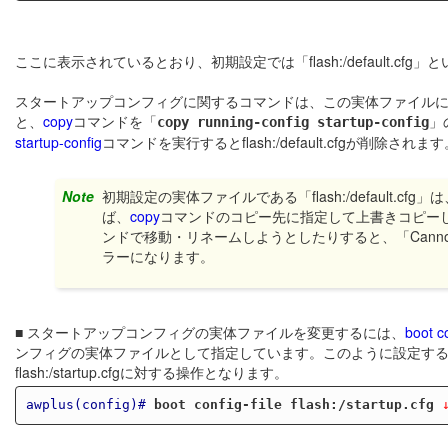
ここに表示されているとおり、初期設定では「flash:/default
スタートアップコンフィグに関するコマンドは、この実体ファイル
と、
copy
コマンドを「
」
copy running-config startup-config
startup-config
コマンドを実行するとflash:/default.cfgが削除されま
Note
初期設定の実体ファイルである「flash:/default
ば、
copy
コマンドのコピー先に指定して上書きコピー
ンドで移動・リネームしようとしたりすると、「Cannot overwrite fla
ラーになります。
■ スタートアップコンフィグの実体ファイルを変更するには、
boot co
ンフィグの実体ファイルとして指定しています。このように設定す
flash:/startup.cfgに対する操作となります。
awplus(config)#
boot config-file flash:/startup.cfg
 