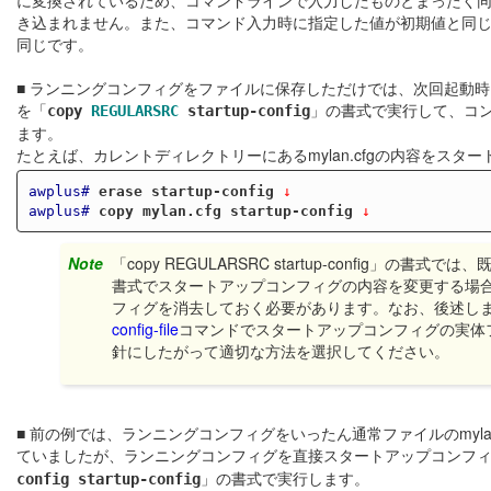
に変換されているため、コマンドラインで入力したものとまったく
き込まれません。また、コマンド入力時に指定した値が初期値と同
同じです。
■ ランニングコンフィグをファイルに保存しただけでは、次回起動
を「
」の書式で実行して、コ
copy
REGULARSRC
startup-config
ます。
たとえば、カレントディレクトリーにあるmylan.cfgの内容をス
awplus#
erase startup-config
 ↓
awplus#
copy mylan.cfg startup-config
 ↓
Note
「copy REGULARSRC startup-config
書式でスタートアップコンフィグの内容を変更する場
フィグを消去しておく必要があります。なお、後述し
config-file
コマンドでスタートアップコンフィグの実体
針にしたがって適切な方法を選択してください。
■ 前の例では、ランニングコンフィグをいったん通常ファイルのmylan
ていましたが、ランニングコンフィグを直接スタートアップコンフ
」の書式で実行します。
config startup-config