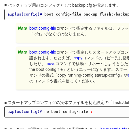
■ バックアップ用のコンフィグとしてbackup.cfgを指定します。
awplus(config)#
boot config-file backup flash:/backu
Note
boot config-file
コマンドで指定するファイルは、フラッ
「.cfg」でなくてはなりません。
Note
boot config-file
コマンドで指定したスタートアップコン
護されます。たとえば、
copy
コマンドのコピー先に指
したり、
move
コマンドで移動・リネームしようとしたりすると、「Ca
the boot config file」というエラーになり
マンドの書式「copy running-config startup-config」や
のコマンドや書式を使ってください。
■ スタートアップコンフィグの実体ファイルを初期設定の「flash:/defa
awplus(config)#
no boot config-file
 ↓
■ バックアップ用コンフィグの設定を削除するには、
boot config-file