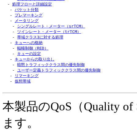
  - 
処理フローと詳細設定
   - 
パケット分類
   - 
プレマーキング
   - 
メータリング
    - 
シングルレート・メーター（srTCM）
    - 
ツインレート・メーター（trTCM）
    - 
帯域クラス3に対する処理
   - 
キューへの格納
    - 
輻輳制御（RED）
    - 
キューの設定
   - 
キューからの取り出し
    - 
暗黙トラフィッククラス間の優先制御
    - 
ユーザー定義トラフィッククラス間の優先制御
   - 
リマーキング
   - 
仮想帯域
本製品のQoS（Quality 
ます。