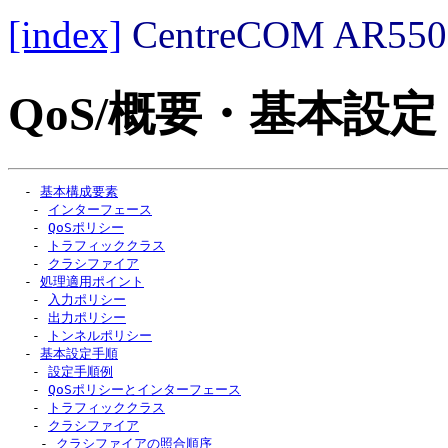
[index]
CentreCOM AR
QoS/概要・基本設定
  - 
基本構成要素
   - 
インターフェース
   - 
QoSポリシー
   - 
トラフィッククラス
   - 
クラシファイア
  - 
処理適用ポイント
   - 
入力ポリシー
   - 
出力ポリシー
   - 
トンネルポリシー
  - 
基本設定手順
   - 
設定手順例
   - 
QoSポリシーとインターフェース
   - 
トラフィッククラス
   - 
クラシファイア
    - 
クラシファイアの照合順序