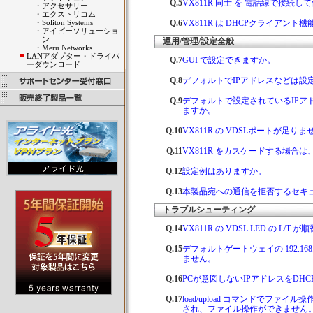
Q.5
VX811R 同士 を 電話線で接続
・
アクセサリー
・
エクストリコム
・
Soliton Systems
Q.6
VX811R は DHCPクライアン
・
アイビーソリューショ
ン
運用/管理/設定全般
・
Meru Networks
LANアダプター・ドライバ
Q.7
GUI で設定できますか。
ーダウンロード
Q.8
デフォルトでIPアドレスなどは設
Q.9
デフォルトで設定されているIPア
ますか。
Q.10
VX811R の VDSLポートが足
Q.11
VX811R をカスケードする場合
Q.12
設定例はありますか。
Q.13
本製品宛への通信を拒否するセキ
トラブルシューティング
Q.14
VX811R の VDSL LED の 
Q.15
デフォルトゲートウェイの 192.168
ません。
Q.16
PCが意図しないIPアドレスをDH
Q.17
load/upload コマンドでファイル操作を
され、ファイル操作ができません