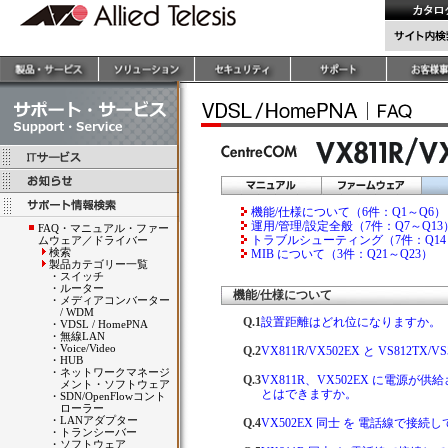
機能/仕様について（6件：Q1～Q6）
運用/管理/設定全般（7件：Q7～Q13
FAQ・マニュアル・ファー
トラブルシューティング（7件：Q14
ムウェア／ドライバー
検索
MIB について（3件：Q21～Q23）
製品カテゴリー一覧
・
スイッチ
・
ルーター
機能/仕様について
・
メディアコンバーター
/ WDM
Q.1
設置距離はどれ位になりますか。
・
VDSL / HomePNA
・
無線LAN
・
Voice/Video
Q.2
VX811R/VX502EX と VS812
・
HUB
・
ネットワークマネージ
Q.3
VX811R、VX502EX に電源
メント・ソフトウェア
とはできますか。
・
SDN/OpenFlowコント
ローラー
・
LANアダプター
Q.4
VX502EX 同士 を 電話線で接
・
トランシーバー
・
ソフトウェア