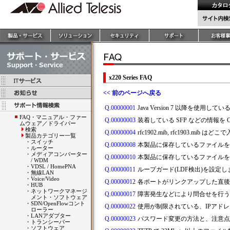
x220 Series FAQ
<< 前のページへ戻る
Q.00000001
Java Version 7 以降を使用
FAQ・マニュアル・ファー
Q.00000003
装着している SFP などの情報を 
ムウェア／ドライバー
検索
Q.00000004
rfc1902.mib, rfc1903.mib
製品カテゴリー一覧
・
スイッチ
Q.00000008
本製品に保存しているファイルを
・
ルーター
・
メディアコンバーター
Q.00000010
本製品に保存しているファイルを 
/ WDM
・
VDSL / HomePNA
Q.00000011
ループガード(LDF検出)を設
・
無線LAN
・
Voice/Video
Q.00000012
各ポートがリンクアップした直後
・
HUB
・
ネットワークマネージ
Q.00000017
障害発生などにより問合せを行う
メント・ソフトウェア
・
SDN/OpenFlowコント
Q.00000022
使用が制限されている、IPアドレス
ローラー
・
LANアダプター
Q.00000023
パスワード変更の方法と、注意点
・
トランシーバー
・
ソフトウェア