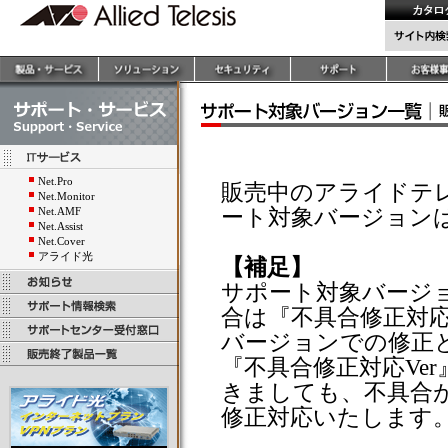
Net.Pro
販売中のアライドテ
Net.Monitor
ート対象バージョン
Net.AMF
Net.Assist
Net.Cover
アライド光
【補足】
サポート対象バージ
合は『不具合修正対応
バージョンでの修正
『不具合修正対応Ve
きましても、不具合
修正対応いたします