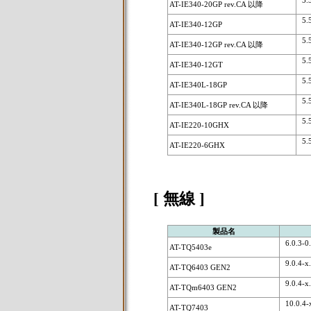
5.5.
AT-IE340-20GP rev.CA 以降
5.5.
AT-IE340-12GP
5.5.
AT-IE340-12GP rev.CA 以降
5.5.
AT-IE340-12GT
5.5.
AT-IE340L-18GP
5.5.
AT-IE340L-18GP rev.CA 以降
5.5.
AT-IE220-10GHX
5.5.
AT-IE220-6GHX
[ 無線 ]
製品名
6.0.3-0.1
AT-TQ5403e
9.0.4-x.x
AT-TQ6403 GEN2
9.0.4-x.x
AT-TQm6403 GEN2
10.0.4-x
AT-TQ7403