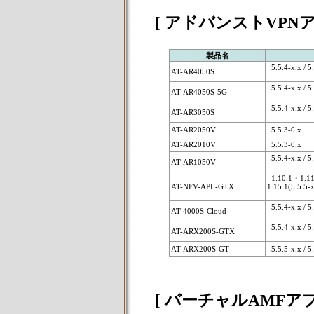
[ アドバンストVPN
製品名
5.5.4-x.x / 5.
AT-AR4050S
5.5.4-x.x / 5.
AT-AR4050S-5G
5.5.4-x.x / 5.
AT-AR3050S
AT-AR2050V
5.5.3-0.x
AT-AR2010V
5.5.3-0.x
5.5.4-x.x / 5.
AT-AR1050V
1.10.1・1.11.
AT-NFV-APL-GTX
1.15.1(5.5.5-x
5.5.4-x.x / 5.
AT-4000S-Cloud
5.5.4-x.x / 5.
AT-ARX200S-GTX
AT-ARX200S-GT
5.5.5-x.x / 5
[ バーチャルAMFア