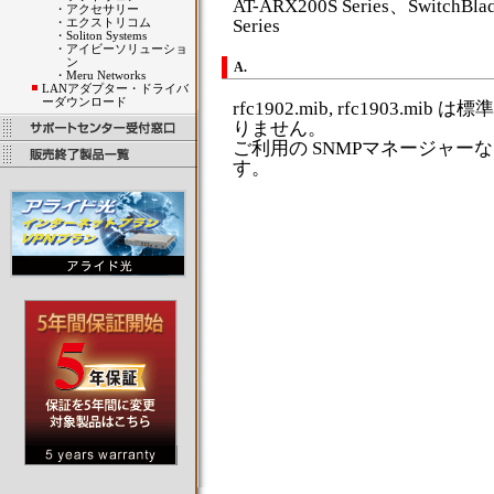
AT-ARX200S Series、SwitchBla
・
アクセサリー
・
エクストリコム
Series
・
Soliton Systems
・
アイビーソリューショ
ン
A.
・
Meru Networks
LANアダプター・ドライバ
ーダウンロード
rfc1902.mib, rfc1903.
りません。
ご利用の SNMPマネージャ
す。