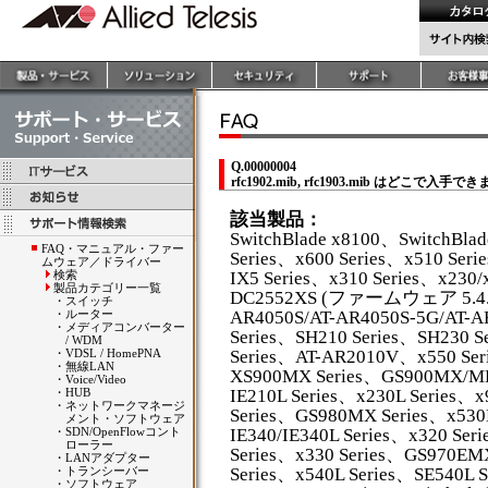
Q.00000004
rfc1902.mib, rfc1903.mib はどこで入手
該当製品：
SwitchBlade x8100、SwitchBla
FAQ・マニュアル・ファー
Series、x600 Series、x510 Seri
ムウェア／ドライバー
検索
IX5 Series、x310 Series、x230/
製品カテゴリー一覧
DC2552XS (ファームウェア 5.4.4A
・
スイッチ
・
ルーター
AR4050S/AT-AR4050S-5G/AT-
・
メディアコンバーター
Series、SH210 Series、SH230 S
/ WDM
・
VDSL / HomePNA
Series、AT-AR2010V、x550 Ser
・
無線LAN
XS900MX Series、GS900MX/MP
・
Voice/Video
・
HUB
IE210L Series、x230L Series、
・
ネットワークマネージ
Series、GS980MX Series、x53
メント・ソフトウェア
・
SDN/OpenFlowコント
IE340/IE340L Series、x320 Se
ローラー
Series、x330 Series、GS970EMX
・
LANアダプター
・
トランシーバー
Series、x540L Series、SE540L S
・
ソフトウェア