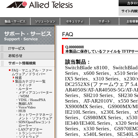
Q.00000008
本製品に保存しているファイルを TFTPサ
該当製品：
SwitchBlade x8100、SwitchBla
FAQ・マニュアル・ファー
Series、x600 Series、x510 Seri
ムウェア／ドライバー
検索
IX5 Series、x310 Series、x230/
製品カテゴリー一覧
DC2552XS (ファームウェア 5.4.4A
・
スイッチ
・
ルーター
AR4050S/AT-AR4050S-5G/AT-
・
メディアコンバーター
Series、SH210 Series、SH230 S
/ WDM
・
VDSL / HomePNA
Series、AT-AR2010V、x550 Ser
・
無線LAN
XS900MX Series、GS900MX/MP
・
Voice/Video
・
HUB
IE210L Series、x230L Series、
・
ネットワークマネージ
Series、GS980MX Series、x53
メント・ソフトウェア
・
SDN/OpenFlowコント
IE340/IE340L Series、x320 Se
ローラー
Series、x330 Series、GS970EMX
・
LANアダプター
・
トランシーバー
Series、x540L Series、SE540L S
・
ソフトウェア