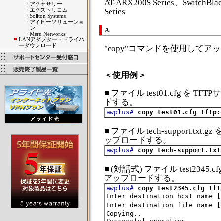
AT-ARX200S Series、SwitchBla
・
アクセサリー
・
エクストリコム
Series
・
Soliton Systems
・
アイビーソリューショ
ン
A.
・
Meru Networks
LANアダプター・ドライバ
ーダウンロード
"copy"コマンドを使用して
＜使用例＞
■ ファイル test01.cfg を TFT
ドする。
awplus#
copy test01.cfg tftp:
■ ファイル tech-support.txt.g
ップロードする。
awplus#
copy tech-support.txt
■ (対話式) ファイル test2345.cf
アップロードする。
awplus#
copy test2345.cfg tft
Enter destination host name [
Enter destination file name [
Copying..
