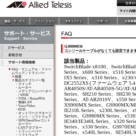
Q.00000036
コンソールケーブルがなくても設定できま
該当製品：
SwitchBlade x8100、SwitchBla
FAQ・マニュアル・ファー
Series、x600 Series、x510 Seri
ムウェア／ドライバー
検索
IX5 Series、x310 Series、x230/
製品カテゴリー一覧
DC2552XS (ファームウェア 5.4.4A
・
スイッチ
・
ルーター
AR4050S/AT-AR4050S-5G/AT-
・
メディアコンバーター
Series、SH210 Series、SH230 S
/ WDM
・
VDSL / HomePNA
Series、AT-AR2010V、x550 Ser
・
無線LAN
XS900MX Series、GS900MX/MP
・
Voice/Video
・
HUB
IE210L Series、x230L Series、
・
ネットワークマネージ
Series、GS980MX Series、x53
メント・ソフトウェア
・
SDN/OpenFlowコント
IE340/IE340L Series、x320 Se
ローラー
Series、x330 Series、GS970EMX
・
LANアダプター
・
トランシーバー
Series、x540L Series、SE540L S
・
ソフトウェア