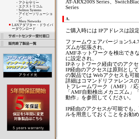
AT-ARX200S Series、SwitchBla
・
アクセサリー
・
エクストリコム
Series
・
Soliton Systems
・
アイビーソリューショ
ン
A.
・
Meru Networks
LANアダプター・ドライバ
ーダウンロード
ご購入時には IPアドレスは設
ファームウェアバージョン5.4.
ズムが拡張され、
AMFネットワークを検出できな
に設定され、
IPネットワーク経由でのアク
IP経由のアクセスは原則として
の製品では Webアクセスも可
詳細はコマンドリファレンス
トフレームワーク（AMF） / 
「AMF自動検出メカニズム」
動作」を参照してください。
IP経由のアクセスが可能でも
ルを用意しておくことをお勧