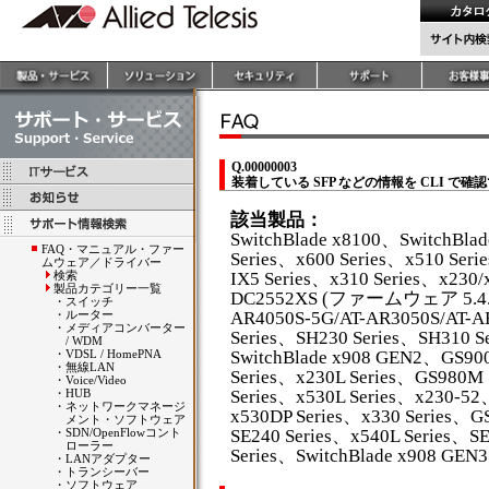
Q.00000003
装着している SFP などの情報を CLI で確
該当製品：
SwitchBlade x8100、SwitchBla
FAQ・マニュアル・ファー
Series、x600 Series、x510 Seri
ムウェア／ドライバー
検索
IX5 Series、x310 Series、x230/
製品カテゴリー一覧
DC2552XS (ファームウェア 5.4.4
・
スイッチ
・
ルーター
AR4050S-5G/AT-AR3050S/AT-
・
メディアコンバーター
Series、SH230 Series、SH310 S
/ WDM
・
VDSL / HomePNA
SwitchBlade x908 GEN2、GS9
・
無線LAN
Series、x230L Series、GS980M
・
Voice/Video
・
HUB
Series、x530L Series、x230-5
・
ネットワークマネージ
x530DP Series、x330 Series、G
メント・ソフトウェア
・
SDN/OpenFlowコント
SE240 Series、x540L Series、S
ローラー
Series、SwitchBlade x908 GEN3
・
LANアダプター
・
トランシーバー
・
ソフトウェア