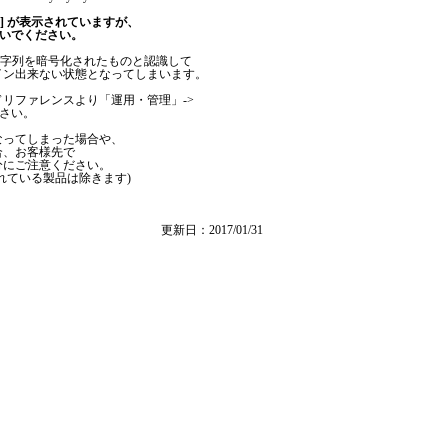
 [8] が表示されていますが、
ないでください。
以降の文字列を暗号化されたものと認識して
イン出来ない状態となってしまいます。
リファレンスより「運用・管理」->
ださい。
なってしまった場合や、
合、お客様先で
分にご注意ください。
れている製品は除きます)
更新日：2017/01/31