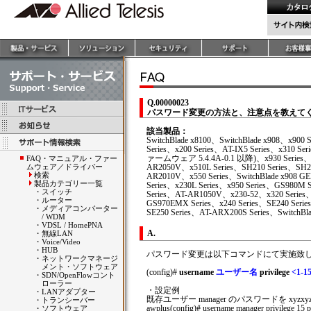
Q.00000023
パスワード変更の方法と、注意点を教えて
該当製品：
SwitchBlade x8100、SwitchBlade x908、x900 S
Series、x200 Series、AT-IX5 Series、x310 Se
ァームウェア 5.4.4A-0.1 以降)、x930 Series、A
FAQ・マニュアル・ファー
ムウェア／ドライバー
AR2050V、x510L Series、SH210 Series、SH23
検索
AR2010V、x550 Series、SwitchBlade x908
製品カテゴリー一覧
Series、x230L Series、x950 Series、GS980M 
・
スイッチ
Series、AT-AR1050V、x230-52、x320 Series、
・
ルーター
GS970EMX Series、x240 Series、SE240 Serie
・
メディアコンバーター
SE250 Series、AT-ARX200S Series、SwitchBla
/ WDM
・
VDSL / HomePNA
A.
・
無線LAN
・
Voice/Video
・
HUB
パスワード変更は以下コマンドにて実施致
・
ネットワークマネージ
メント・ソフトウェア
(config)#
username
ユーザー名
privilege
<1-1
・
SDN/OpenFlowコント
ローラー
・設定例
・
LANアダプター
既存ユーザー manager のパスワードを xyzx
・
トランシーバー
awplus(config)# username manager privilege 15
・
ソフトウェア