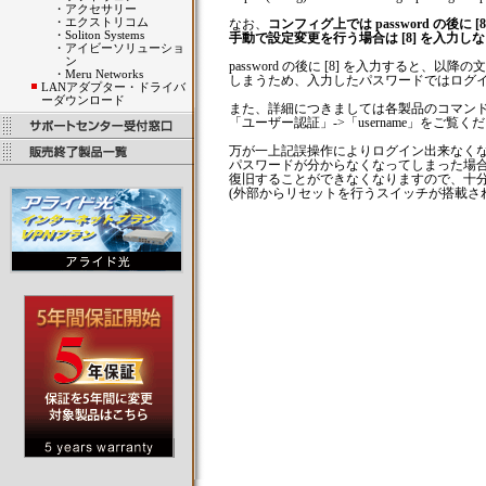
・
アクセサリー
・
エクストリコム
なお、
コンフィグ上では password の後に
・
Soliton Systems
手動で設定変更を行う場合は [8] を入力し
・
アイビーソリューショ
ン
password の後に [8] を入力すると、
・
Meru Networks
しまうため、入力したパスワードではログ
LANアダプター・ドライバ
ーダウンロード
また、詳細につきましては各製品のコマンド
「ユーザー認証」->「username」をご覧く
万が一上記誤操作によりログイン出来なく
パスワードが分からなくなってしまった場
復旧することができなくなりますので、十
(外部からリセットを行うスイッチが搭載さ