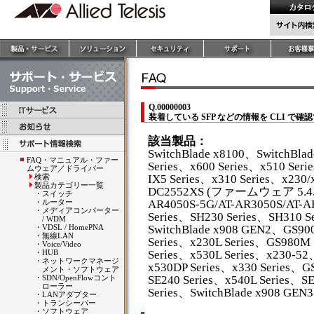
Q.00000003
装着している SFP などの情報を CLI で確
該当製品：
SwitchBlade x8100、SwitchBla
FAQ・マニュアル・ファー
Series、x600 Series、x510 Seri
ムウェア／ドライバー
検索
IX5 Series、x310 Series、x230/
製品カテゴリー一覧
DC2552XS (ファームウェア 5.4.4
・
スイッチ
・
ルーター
AR4050S-5G/AT-AR3050S/AT-
・
メディアコンバーター
Series、SH230 Series、SH310 S
/ WDM
・
VDSL / HomePNA
SwitchBlade x908 GEN2、GS9
・
無線LAN
Series、x230L Series、GS980M
・
Voice/Video
・
HUB
Series、x530L Series、x230-5
・
ネットワークマネージ
x530DP Series、x330 Series、G
メント・ソフトウェア
・
SDN/OpenFlowコント
SE240 Series、x540L Series、S
ローラー
Series、SwitchBlade x908 GEN3
・
LANアダプター
・
トランシーバー
・
ソフトウェア