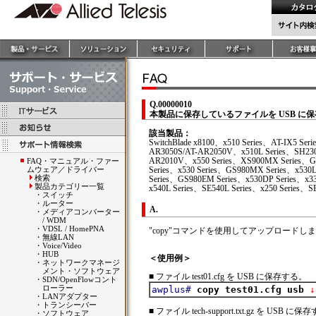
Q.00000010
本製品に保存しているファイルを USB に
該当製品：
SwitchBlade x8100、x510 Series、AT-IX5 Ser
AR3050S/AT-AR2050V、x510L Series、SH230 
AR2010V、x550 Series、XS900MX Series、G
FAQ・マニュアル・ファー
ムウェア／ドライバー
Series、x530 Series、GS980MX Series、x530L
検索
Series、GS980EM Series、x530DP Series、x3
製品カテゴリー一覧
x540L Series、SE540L Series、x250 Series、S
・
スイッチ
・
ルーター
A.
・
メディアコンバーター
/ WDM
・
VDSL / HomePNA
"copy"コマンドを使用してアップロードし
・
無線LAN
・
Voice/Video
・
HUB
＜使用例＞
・
ネットワークマネージ
メント・ソフトウェア
■ ファイル test01.cfg を USB に保存する。
・
SDN/OpenFlowコント
ローラー
awplus#
copy test01.cfg usb
 ↓
・
LANアダプター
・
トランシーバー
■ ファイル tech-support.txt.gz を USB に
・
ソフトウェア