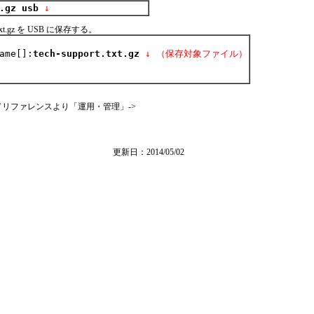
.gz usb
 ↓
.txt.gz を USB に保存する。
ame[]:
tech-support.txt.gz
↓ （保存対象ファイル）
リファレンスより「運用・管理」->
更新日：2014/05/02