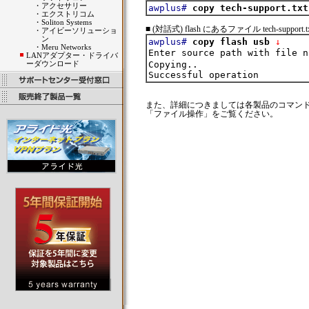
・
アクセサリー
awplus#
copy tech-support.txt
・
エクストリコム
・
Soliton Systems
■ (対話式) flash にあるファイル tech-support
・
アイビーソリューショ
ン
awplus#
copy flash usb
 ↓
・
Meru Networks
Enter source path with file n
LANアダプター・ドライバ
ーダウンロード
Copying..

また、詳細につきましては各製品のコマンド
「ファイル操作」をご覧ください。