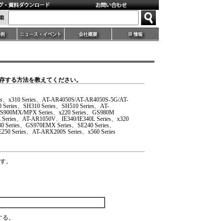
保存する方法を教えてください。
ies、x310 Series、AT-AR4050S/AT-AR4050S-5G/AT-
Series、SH310 Series、SH510 Series、AT-
S900MX/MPX Series、x220 Series、GS980M
 Series、AT-AR1050V、IE340/IE340L Series、x320
30 Series、GS970EMX Series、SE240 Series、
E250 Series、AT-ARX200S Series、x560 Series
ます。
保存する。