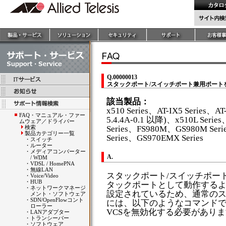
Q.00000013
スタックポート/スイッチポート兼用ポート
該当製品：
x510 Series、AT-IX5 Serie
FAQ・マニュアル・ファー
5.4.4A-0.1 以降)、x510L Serie
ムウェア／ドライバー
検索
Series、FS980M、GS980M Ser
製品カテゴリー一覧
Series、GS970EMX Series
・
スイッチ
・
ルーター
・
メディアコンバーター
A.
/ WDM
・
VDSL / HomePNA
・
無線LAN
スタックポート/スイッチポー
・
Voice/Video
・
HUB
タックポートとして動作する
・
ネットワークマネージ
設定されているため、通常の
メント・ソフトウェア
・
SDN/OpenFlowコント
には、以下のようなコマンド
ローラー
VCSを無効化する必要があり
・
LANアダプター
・
トランシーバー
・
ソフトウェア