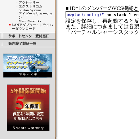
・
アクセサリー
・
エクストリコム
■ ID=1のメンバーのVCS機
・
Soliton Systems
・
アイビーソリューショ
awplus(config)#
no stack 1 en
ン
設定を保存し、再起動すると
・
Meru Networks
LANアダプター・ドライバ
また、詳細につきましては各
ーダウンロード
「バーチャルシャーシスタック