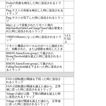
Probeの失敗を検出した時に送信されるトラ
ップ
Ping テストの失敗を検出した時に送信される
トラップ
Ping テストが完了した時に送信されるトラッ
プ
lldpによって収集されたリモート側の
lldpStatsRemTableLastChangeTimeの値が変更さ
れた時に送信されるトラップ
5.4.3-
VRRPのMasterになった時に送信されるトラ
0.1以
ップ
上
リモート機器がローカルのポートに接続され
た、切断された、または移動を検出したとき
RMON Alarm/Event groupにて施された
RisingThreshold値を超えた時に送信されるト
ラップ
RMON Alarm/Event groupにて施された
FallingThreshold値を下まわった時に送信され
るトラップ
FAN の回転数が閾値を下回った時に送信さ
れるトラップ
FAN の回転数が閾値を越えた値から、正常
値に戻った時に送信されるトラップ
Voltage の値が上限、下限の閾値を超えた時
に送信されるトラップ
Voltage の値が閾値を超えた値から、正常値
に戻った時に送信されるトラップ