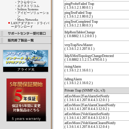
・
アクセサリー
pingProbeFailed Trap
・
エクストリコム
( 1.3.6.1.2.1.80.0.1 )
・
Soliton Systems
pingTestFailed Trap
・
アイビーソリューショ
ン
( 1.3.6.1.2.1.80.0.2 )
・
Meru Networks
pingTestCompleted Trap
LANアダプター・ドライバ
( 1.3.6.1.2.1.80.0.3 )
ーダウンロード
lldpRemTablesChange
( 1.0.8802.1.1.2.0.0.1 )
vrrpTrapNewMaster
( 1.3.6.1.2.1.207.0.1 )
lldpXMedTopologyChangeDetected
( 1.0.8802.1.1.2.1.5.4795.0.1 )
risingAlarm
( 1.3.6.1.2.1.16.0.1 )
fallingAlarm
( 1.3.6.1.2.1.16.0.2 )
Private Trap (SNMP v2c, v3)
atEnvMonv2FanAlarmSetNotify
( 1.3.6.1.4.1.207.8.4.4.3.12.0.1 )
atEnvMonv2FanAlarmClearedNotify
( 1.3.6.1.4.1.207.8.4.4.3.12.0.2 )
atEnvMonv2VoltAlarmSetNotify
( 1.3.6.1.4.1.207.8.4.4.3.12.0.3 )
atEnvMonv2VoltAlarmClearedNotify
( 1.3.6.1.4.1.207.8.4.4.3.12.0.4 )