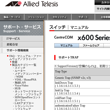
FAQ・マニュアル・ファー
サポートTRAP
ムウェア／ドライバー
検索
製品カテゴリー一覧
※ SupportVersionが空欄のものは
・
スイッチ
・
ルーター
Trap Type
・
メディアコンバーター
/ WDM
Generic Trap (SNMP v2c, v3)
・
VDSL / HomePNA
・
無線LAN
linkDown Trap
・
Voice/Video
( 1.3.6.1.6.3.1.1.5.3 )
・
HUB
linkUp Trap
・
ネットワークマネージ
( 1.3.6.1.6.3.1.1.5.4 )
メント・ソフトウェア
・
SDN/OpenFlowコント
coldStart Trap
ローラー
( 1.3.6.1.6.3.1.1.5.1 )
・
LANアダプター
authenticationFailure Trap
・
トランシーバー
( 1.3.6.1.6.3.1.1.5.5 )
・
ソフトウェア