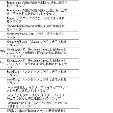
Temperature の値が閾値を上回った時に送信さ
れるトラップ
Temperature の値が閾値を越えた値から、正常
値に戻った時に送信されるトラップ
Trigger がアクティブになった時に送信され
るトラップ
StackMemberのRoleが変化した時に送信され
るトラップ
MemberがStackにJoinした時に送信されるト
ラップ
MemberがStackからLeaveした時に送信される
トラップ
Slaveにおいて、ResiliencyLinkによるMasterと
otify
のコンタクトが初めて行われた時に送信され
るトラップ
Slaveにおいて、ResiliencyLinkによるMasterと
ify
のコンタクトが失われた時に送信されるトラ
ップ
StackPortがリンクアップした時に送信される
トラップ
StackPortがリンクダウンした時に送信される
トラップ
Loop が発生し、インターフェイスがブロッ
クした時に送信されるトラップ
Loop によりブロックしたインターフェイス
が正常に戻った時に送信されるトラップ
LoopDetection によりループを検知した時に送
信されるトラップ
EPSR の Master/Transit ノードの状態が遷移し