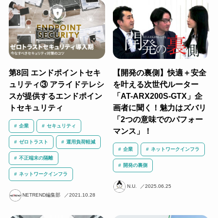
第8回 エンドポイントセキ
【開発の裏側】快適＋安全
ュリティ③ アライドテレシ
を叶える次世代ルーター
スが提供するエンドポイン
「AT-ARX200S-GTX」企
トセキュリティ
画者に聞く！魅力はズバリ
「2つの意味でのパフォー
企業
セキュリティ
マンス」！
ゼロトラスト
運用負荷軽減
企業
ネットワークインフラ
不正端末の隔離
開発の裏側
ネットワークインフラ
N.U.
2025.06.25
NETREND編集部
2021.10.28