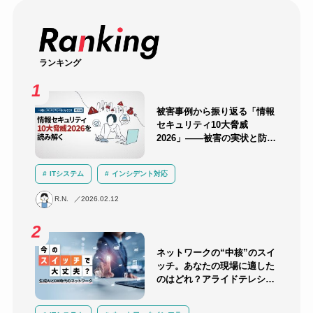
ランキング
被害事例から振り返る「情報
セキュリティ10大脅威
2026」――被害の実状と防御
のポイント
ITシステム
インシデント対応
セキュリティ教育・訓練
ランサムウェア
R.N.
2026.02.12
サプライチェーン攻撃
AI
サイバー攻撃
セキュリティ
ネットワークの“中核”のスイ
ッチ。あなたの現場に適した
のはどれ？アライドテレシス
のスイッチラインナップを解
説！