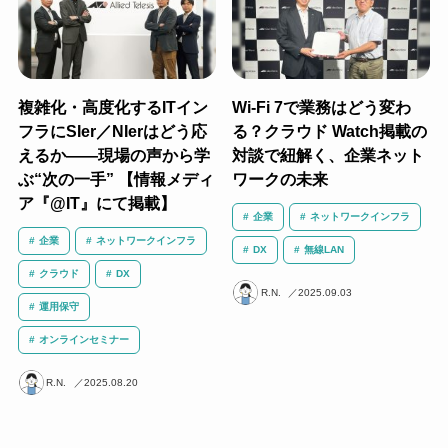
複雑化・高度化するITイン
Wi-Fi 7で業務はどう変わ
フラにSIer／NIerはどう応
る？クラウド Watch掲載の
えるか――現場の声から学
対談で紐解く、企業ネット
ぶ“次の一手” 【情報メディ
ワークの未来
ア『@IT』にて掲載】
企業
ネットワークインフラ
企業
ネットワークインフラ
DX
無線LAN
クラウド
DX
R.N.
2025.09.03
運用保守
オンラインセミナー
R.N.
2025.08.20