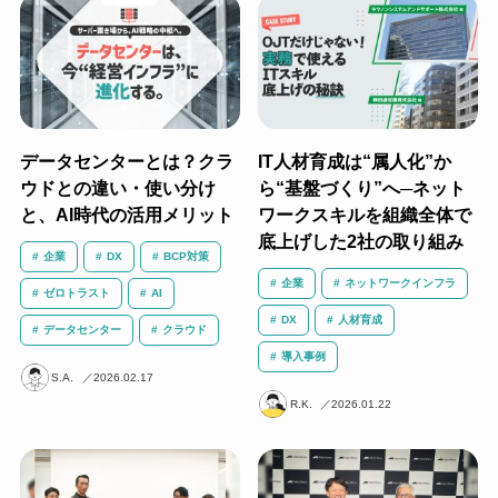
データセンターとは？クラ
IT人材育成は“属人化”か
ウドとの違い・使い分け
ら“基盤づくり”へ─ネット
と、AI時代の活用メリット
ワークスキルを組織全体で
底上げした2社の取り組み
企業
DX
BCP対策
企業
ネットワークインフラ
ゼロトラスト
AI
DX
人材育成
データセンター
クラウド
導入事例
S.A.
2026.02.17
R.K.
2026.01.22