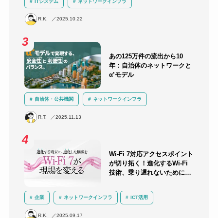
ITシステム
ネットワークインフラ
ネットワーク機器選定
R.K.
2025.10.22
あの125万件の流出から10
年：自治体のネットワークと
α’モデル
自治体・公共機関
ネットワークインフラ
セキュリティ
クラウド
LGWAN
α’モデル
R.T.
2025.11.13
三層分離
Wi-Fi 7対応アクセスポイント
が切り拓く！進化するWi-Fi
技術、乗り遅れないために知
っておくべきこと
企業
ネットワークインフラ
ICT活用
運用負荷軽減
技術解説
無線LAN
R.K.
2025.09.17