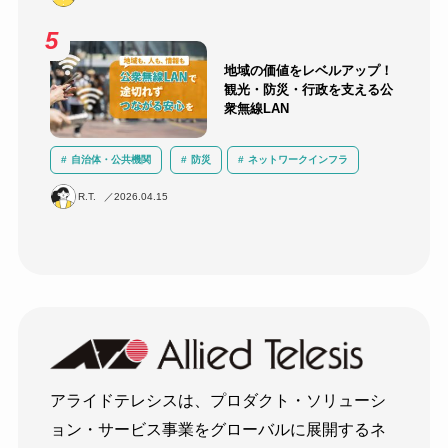
地域の価値をレベルアップ！
観光・防災・行政を支える公
衆無線LAN
自治体・公共機関
防災
ネットワークインフラ
セキュリティ
BCP対策
無線LAN
R.T.
2026.04.15
アライドテレシスは、プロダクト・ソリューシ
ョン・サービス事業をグローバルに展開するネ