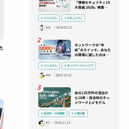
ランキング
被害事例か
「情報セキ
大脅威 202
実状と防御
ITシステム
セキュリティ
インシデント対応
セキュリティ教
R.N.
2026.02.12
ランサムウェア
サプライチェーン
AI
サイバー攻撃
ネットワー
線LANがもた
核”のスイ
の現場に適
れ？アライ
のスイッチ
ITシステム
ネットワークインフラ
クインフラ
プを解説！