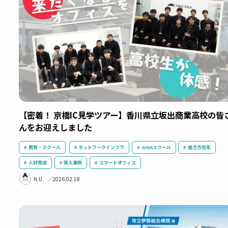
大100Gアップリンク対応スイッチ誕生｜NETREND
Flash 2月号
ITシステム
ネットワークインフラ
導入事例
無線LAN
データセンター
N.U.
2026.03.12