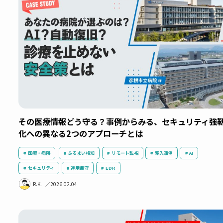
【密着！ 京橋IC見学ツアー】香川県立坂出商業高
んをお迎えしました
教育・スクール
ネットワークインフラ
GIGAスクール
働き方改
人材育成
導入事例
スマートオフィス
N.U.
2026.02.18