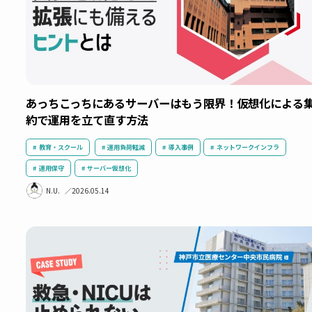
あっちこっちにあるサーバーはもう限界！仮想化に
約で運用を立て直す方法
教育・スクール
運用負荷軽減
導入事例
ネットワークインフラ
運用保守
サーバー仮想化
N.U.
2026.05.14