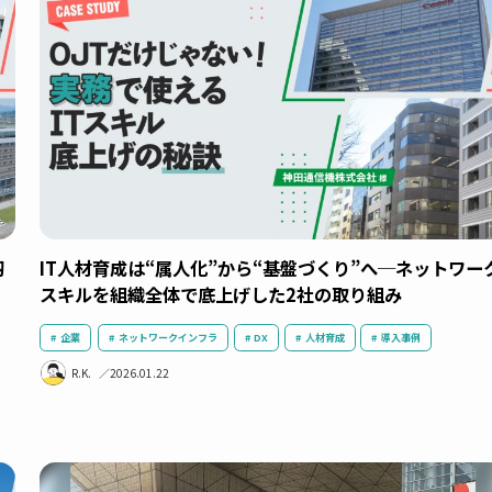
校の皆さ
「遅い・つながらない」を解消したい。オフ
境を支える製品ラインナップが拡充｜NETREND
Flash 1月号
革
ITシステム
ネットワークインフラ
導入事例
無線LAN
N.U.
2026.02.10