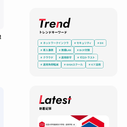
ITシステム
トレンドキーワード
められない業
ネットワークインフラ
セキュリティ
導入事例
無線LAN
BCP対策
減
冗長化
クラウド
運用保守
ゼロトラ
運用負荷軽減
GIGAスクール