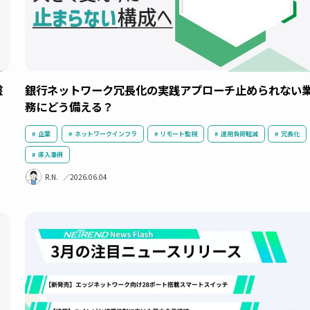
IT基盤
銀行ネットワーク冗長化の実践アプローチ――止
務にどう備える？
企業
ネットワークインフラ
リモート監視
運用負荷軽
導入事例
R.N.
2026.06.04