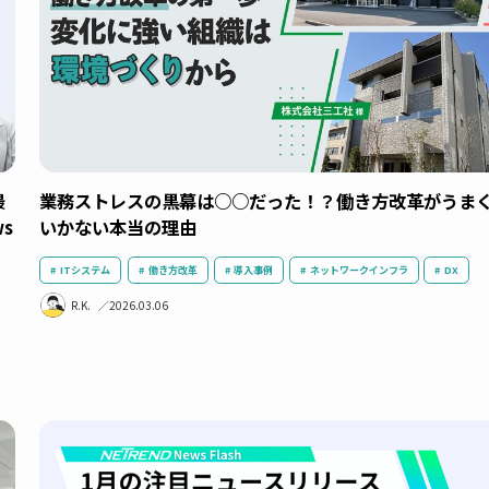
DX
業務効率化
導入事例
R.T.
2026.03.18
5G／最
業務ストレスの黒幕は○○だった！？働き方