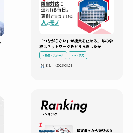
新着記事
「つながらない」が授業を止め
スマートスイ
校はネットワークをどう見直し
も｜
教育・スクール
ICT活用
運用負荷軽減
導入事例
無線
S.S.
2026.08.05
AI
ネットワークインフラ