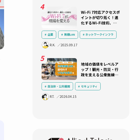
ネットワーク機器選定
R.K.
2025.10.22
あの125万
ら10年：
トワークとα
自治体・公共機関
三層分離
ネットワークインフラ
セキュリテ
R.T.
2025.11.13
クラウド
LGWAN
α’モデル
Wi-Fi 7
イントが切
化するWi-
り遅れない
ておくべき
企業
無線LAN
ネットワー
ICT活用
運用負荷軽減
技術
R.K.
2025.09.17
改革がうまく