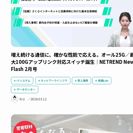
リモート監視
回線集約
導入事例
無線LAN
統合管理
E.O.
2026.04.01
増え続ける通信に、確かな性能で応える。オール2