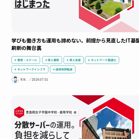
学びも働き方も運用も諦めない。前提から見直した
刷新の舞台裏
教育・スクール
導入事例
導入支援
ネットワーク最適化
ネットワークインフラ
運用負荷軽減
R.N.
2026.07.01