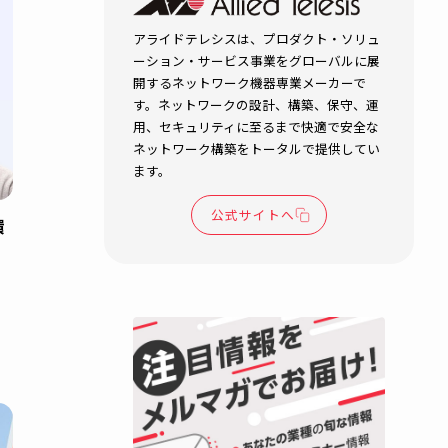
地域の価値
ップ！観光
政を支える
ラ
DX
LAN
自治体・公共機関
セキュリティ
BCP対策
無線LAN
防災
R.T.
2026.04.15
ネットワークインフラ
アライドテレシスは、プロダク
ーション・サービス事業をグロ
開するネットワーク機器専業メ
す。ネットワークの設計、構築
用、セキュリティに至るまで快
ネットワーク構築をトータルで