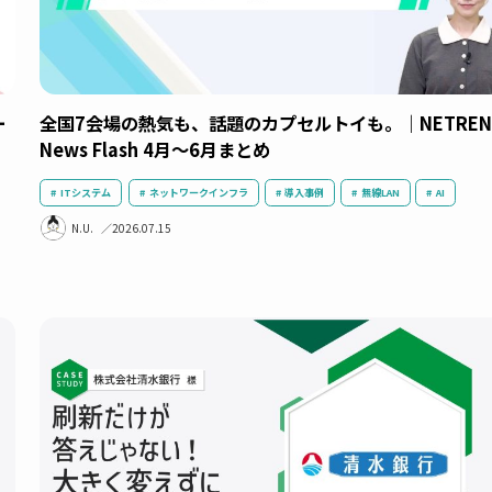
トワー
全国7会場の熱気も、話題のカプセルトイも。｜
News Flash 4月～6月まとめ
N
ITシステム
ネットワークインフラ
導入事例
無線LAN
N.U.
2026.07.15