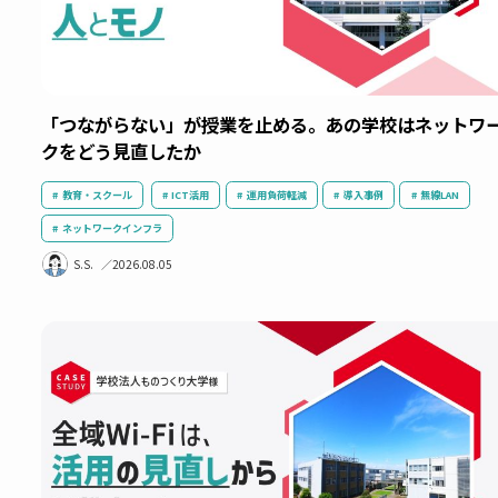
「つながらない」が授業を止める。あの学校はネッ
クをどう見直したか
教育・スクール
ICT活用
運用負荷軽減
導入事例
無線LA
ネットワークインフラ
S.S.
2026.08.05